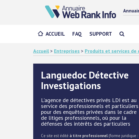
Annuai
ACCUEIL
FAQ
SUPPORT
Accueil
>
Entreprises
>
Produits et services d
Languedoc Détective
Investigations
L'agence de détectives privés LDI est au
service des professionnels et particuliers
pour des enquêtes privées dans le cadre
de litiges professionnels, où pour la
défenses des intérêts des particuliers
Ce site est édité
à titre professionnel
(forme juridique :