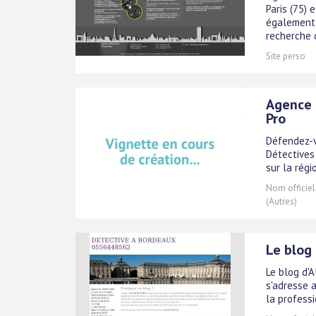
Paris (75) 
également 
recherche d
Site perso
Agence d
Pro
Défendez-v
Détectives
sur la régi
Nom officiel
(Autres)
Le blog 
Le blog d'
s'adresse 
la professi