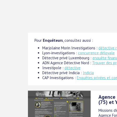
Pour
Enquêteurs
, consultez aussi :
Marjolaine Morin Investigations :
détective 
Lyon-investigations :
concurrence déloyale
Détective privé Luxembourg :
enquête financ
ADN Agence Détective Nord :
Trouver des pr
Investipole :
détective
Détective privé Indicia :
Indicia
CAP Investigations :
Enquêtes privées et co
Agence d
(75) et 
Missions d'
Agence Fon