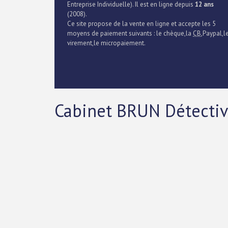
Entreprise Individuelle). Il est en ligne depuis
12 ans
(2008).
Ce site propose de la vente en ligne et accepte les 5
moyens de paiement suivants : le chèque,la
CB
,Paypal,l
virement,le micropaiement.
Cabinet BRUN Détectiv