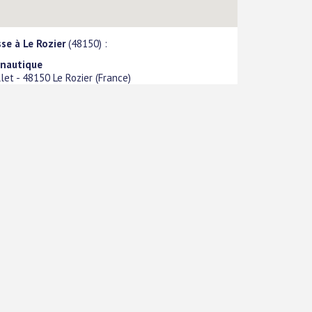
se à Le Rozier
(48150) :
 nautique
llet
-
48150
Le Rozier
(
France
)