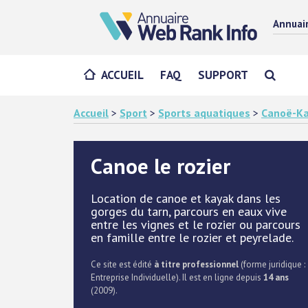
Annuai
ACCUEIL
FAQ
SUPPORT
Accueil
>
Sport
>
Sports aquatiques
>
Canoë-K
Canoe le rozier
Location de canoe et kayak dans les
gorges du tarn, parcours en eaux vive
entre les vignes et le rozier ou parcours
en famille entre le rozier et peyrelade.
Ce site est édité
à titre professionnel
(forme juridique :
Entreprise Individuelle). Il est en ligne depuis
14 ans
(2009).