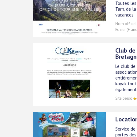
Toutes les
Tarn, de la
vacances
Nom officiel
Rozier (Fran
Club de
Bretagn
Le club de
associatio
entièremen
kayak tout
également 
Site perso
Locatio
Service de
portes des