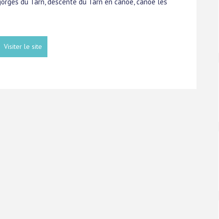
 gorges du Tarn, descente du Tarn en canoe, canoë les
Visiter le site