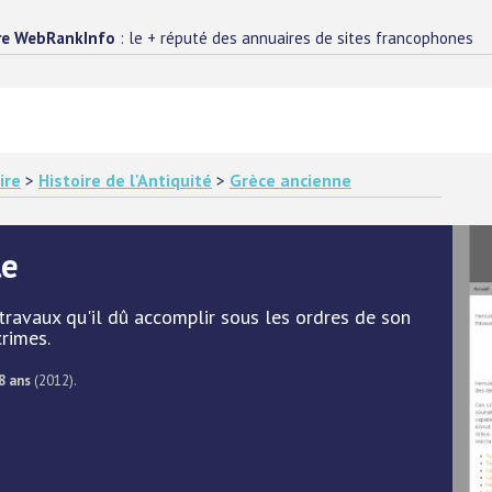
re WebRankInfo
: le + réputé des annuaires de sites francophones
ire
>
Histoire de l'Antiquité
>
Grèce ancienne
le
 travaux qu'il dû accomplir sous les ordres de son
crimes.
8 ans
(2012).