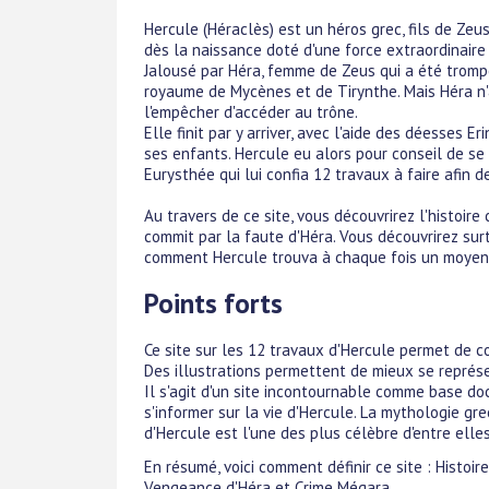
Hercule (Héraclès) est un héros grec, fils de Zeus
dès la naissance doté d'une force extraordinaire 
Jalousé par Héra, femme de Zeus qui a été tromp
royaume de Mycènes et de Tirynthe. Mais Héra n'
l'empêcher d'accéder au trône.
Elle finit par y arriver, avec l'aide des déesses 
ses enfants. Hercule eu alors pour conseil de se 
Eurysthée qui lui confia 12 travaux à faire afin d
Au travers de ce site, vous découvrirez l'histoir
commit par la faute d'Héra. Vous découvrirez surt
comment Hercule trouva à chaque fois un moyen de
Points forts
Ce site sur les 12 travaux d'Hercule permet de c
Des illustrations permettent de mieux se représe
Il s'agit d'un site incontournable comme base 
s'informer sur la vie d'Hercule. La mythologie gre
d'Hercule est l'une des plus célèbre d'entre elles
En résumé, voici comment définir ce site : Histoi
Vengeance d'Héra et Crime Mégara.