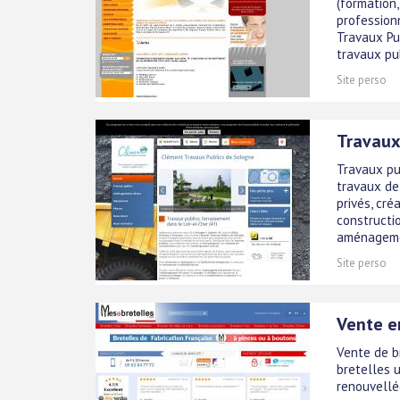
(formation,
profession
Travaux Pu
travaux pub
Site perso
Travaux
Travaux pu
travaux de
privés, cré
constructi
aménagemen
Site perso
Vente en
Vente de b
bretelles 
renouvellé