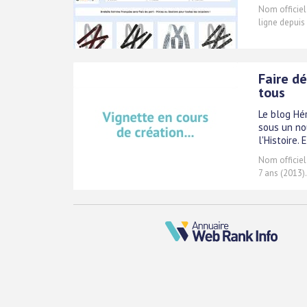
Nom officiel
ligne depuis
Faire dé
tous
Le blog Hé
sous un no
l'Histoire.
Nom officiel
7 ans (2013)