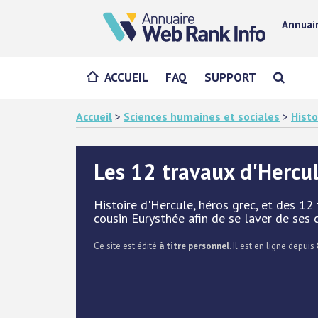
Annuai
ACCUEIL
FAQ
SUPPORT
Accueil
>
Sciences humaines et sociales
>
Histo
Les 12 travaux d'Hercu
Histoire d'Hercule, héros grec, et des 12
cousin Eurysthée afin de se laver de ses 
Ce site est édité
à titre personnel
. Il est en ligne depuis