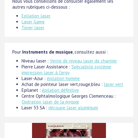
Nous vous conseillons de consulter également les
autres rubriques ci-dessous :
Epilation laser
Laser Game
Toner laser
Pour
Instruments de musique
, consultez aussi :
Niveau laser :
Vente de niveau laser de chantier
Pierre Laser Assistance :
Spécialiste système
impression laser à Cergy
Laser-Azur :
épilation homme
Achat de pointeur laser vert,rouge,bleu :
laser vert
Epilanet :
épilation définitive
Centre Ophtalmologique Georges Clemenceau :
Opération laser de la myopie
Laser 53 SA :
découpe laser aluminium