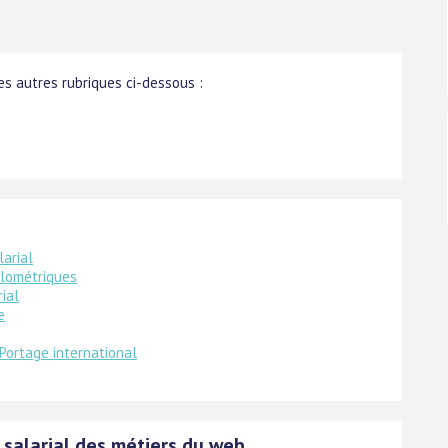
s autres rubriques ci-dessous :
larial
ilométriques
ial
e
Portage international
 salarial des métiers du web