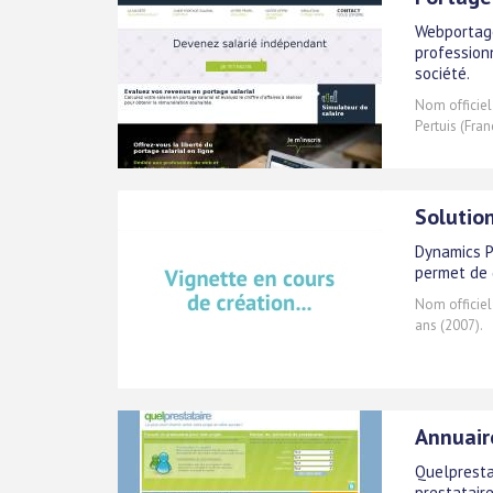
Webportage
profession
société.
Nom officiel
Pertuis (Fran
Solution
Dynamics P
permet de 
Nom officiel
ans (2007).
Annuair
Quelpresta
prestatair