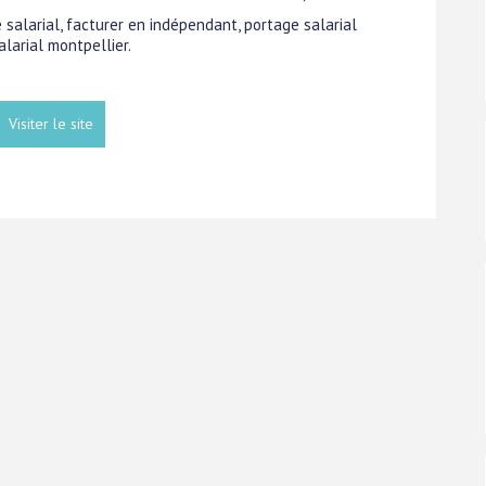
e salarial, facturer en indépendant, portage salarial
alarial montpellier.
Visiter le site