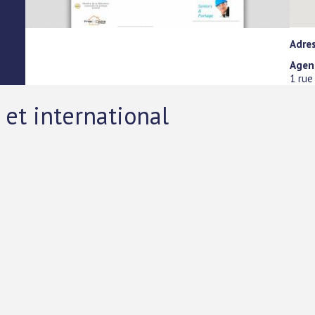
Adre
Agen
1 rue
 et international