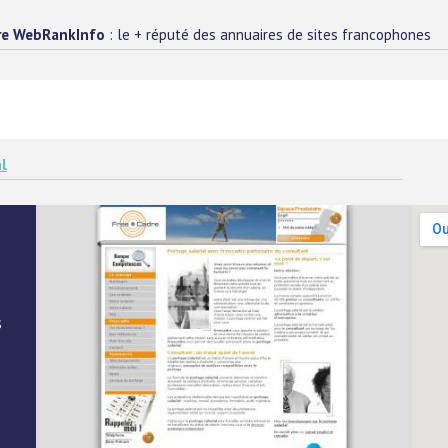
re WebRankInfo
: le + réputé des annuaires de sites francophones
l
s