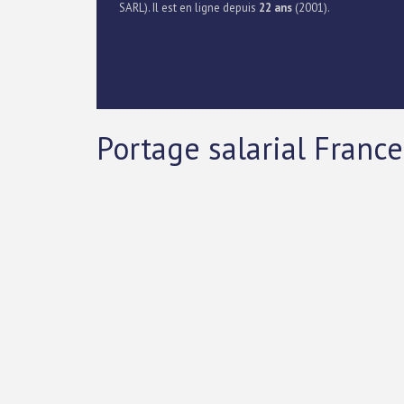
SARL). Il est en ligne depuis
22 ans
(2001).
Portage salarial France