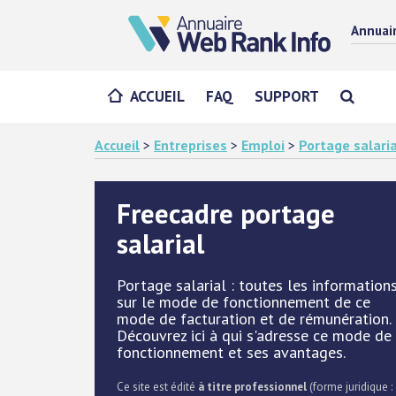
Annuai
ACCUEIL
FAQ
SUPPORT
Accueil
>
Entreprises
>
Emploi
>
Portage salaria
Freecadre portage
salarial
Portage salarial : toutes les information
sur le mode de fonctionnement de ce
mode de facturation et de rémunération.
Découvrez ici à qui s'adresse ce mode de
fonctionnement et ses avantages.
Ce site est édité
à titre professionnel
(forme juridique :