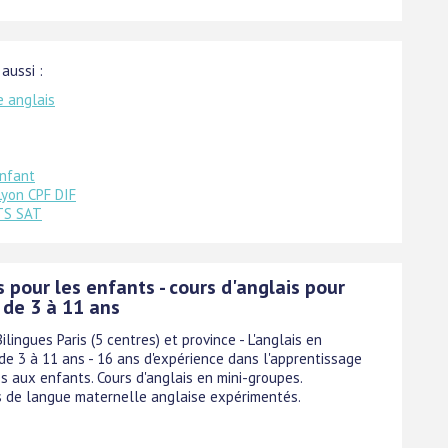
 aussi :
e anglais
enfant
Lyon CPF DIF
TS SAT
s pour les enfants - cours d'anglais pour
 de 3 à 11 ans
Bilingues Paris (5 centres) et province - L'anglais en
de 3 à 11 ans - 16 ans d'expérience dans l'apprentissage
s aux enfants. Cours d'anglais en mini-groupes.
 de langue maternelle anglaise expérimentés.