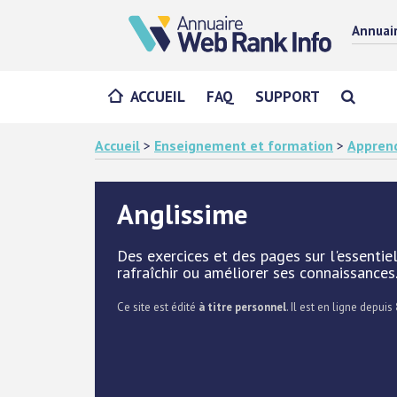
Annuai
ACCUEIL
FAQ
SUPPORT
Accueil
>
Enseignement et formation
>
Apprend
Anglissime
Des exercices et des pages sur l'essentiel
rafraîchir ou améliorer ses connaissances
Ce site est édité
à titre personnel
. Il est en ligne depuis