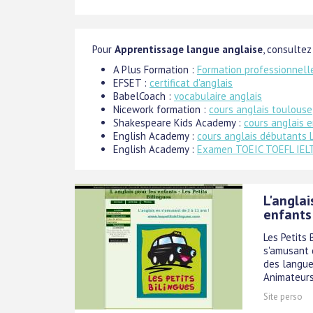
Pour
Apprentissage langue anglaise
, consultez
A Plus Formation :
Formation professionnell
EFSET :
certificat d'anglais
BabelCoach :
vocabulaire anglais
Nicework formation :
cours anglais toulouse
Shakespeare Kids Academy :
cours anglais 
English Academy :
cours anglais débutants 
English Academy :
Examen TOEIC TOEFL IEL
L'anglai
enfants
Les Petits 
s'amusant 
des langue
Animateurs
Site perso