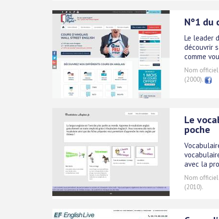
N°1 du 
Le leader 
découvrir 
comme vous
Nom officiel
(2000).
Le voca
poche
Vocabulair
vocabulaire
avec la pro
Nom officiel
(2010).