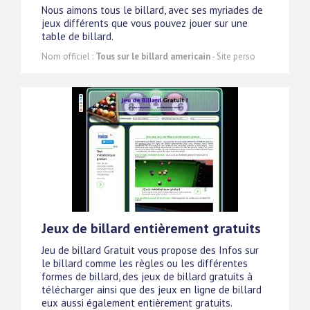
Nous aimons tous le billard, avec ses myriades de
jeux différents que vous pouvez jouer sur une
table de billard.
Nom officiel :
Tous sur le billard americain
- Site perso
Jeux de billard entièrement gratuits
Jeu de billard Gratuit vous propose des Infos sur
le billard comme les règles ou les différentes
formes de billard, des jeux de billard gratuits à
télécharger ainsi que des jeux en ligne de billard
eux aussi également entièrement gratuits.