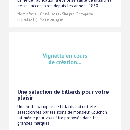
usine de fabrication a été prise table de billard et
de ses accessoires depuis les années 1860
Nom officiel :
Chevillotte
- Site pro (Entreprise
Individuelle) - Vente en ligne
Une sélection de billards pour votre
plaisir
Une belle panoplie de billards qui ont été
sélectionnés par les soins de monsieur Couchon
lui-même pour vous être proposés dans les
grandes marques