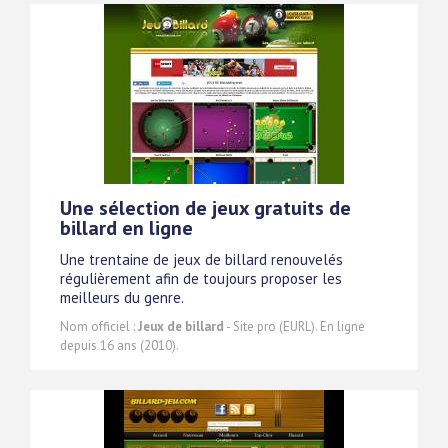
Une sélection de jeux gratuits de
billard en ligne
Une trentaine de jeux de billard renouvelés
régulièrement afin de toujours proposer les
meilleurs du genre.
Nom officiel :
Jeux de billard
- Site pro (EURL). En ligne
depuis 16 ans (2010).