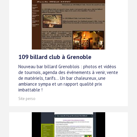
109 billard club à Grenoble
Nouveau bar billard Grenoblois : photos et vidéos
de tournois, agenda des événements à venir, vente
de matériels, tarifs... Un bar chaleureux, une
ambiance sympa et un rapport qualité prix
imbattable !
Site perso