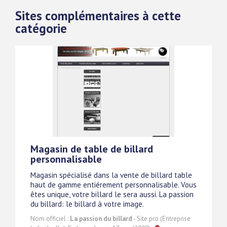
Sites complémentaires à cette
catégorie
Magasin de table de billard
personnalisable
Magasin spécialisé dans la vente de billard table
haut de gamme entiérement personnalisable. Vous
êtes unique, votre billard le sera aussi. La passion
du billard: le billard à votre image.
Nom officiel :
La passion du billard
- Site pro (Entreprise