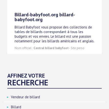
Billard-babyfoot.org billard-
babyfoot.org
Billard Babyfoot vous propose des collections de
tables de billards correspondant à tous les
budgets et vos envies. Le billard est une passion
notamment pour les billards américains et anglais.
Nom officiel :
Central billard babyfoot
- Site perso
AFFINEZ VOTRE
RECHERCHE
Vendeur de billard
Billard