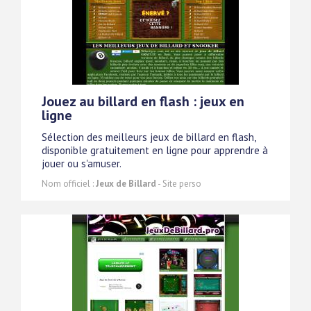
Jouez au billard en flash : jeux en
ligne
Sélection des meilleurs jeux de billard en flash,
disponible gratuitement en ligne pour apprendre à
jouer ou s'amuser.
Nom officiel :
Jeux de Billard
- Site perso