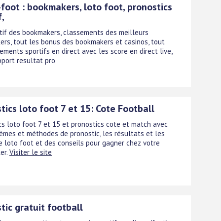
-foot : bookmakers, loto foot, pronostics
f,
if des bookmakers, classements des meilleurs
rs, tout les bonus des bookmakers et casinos, tout
ements sportifs en direct avec les score en direct live,
pport resultat pro
tics loto foot 7 et 15: Cote Football
cs loto foot 7 et 15 et pronostics cote et match avec
èmes et méthodes de pronostic, les résultats et les
de loto foot et des conseils pour gagner chez votre
er.
Visiter le site
tic gratuit football