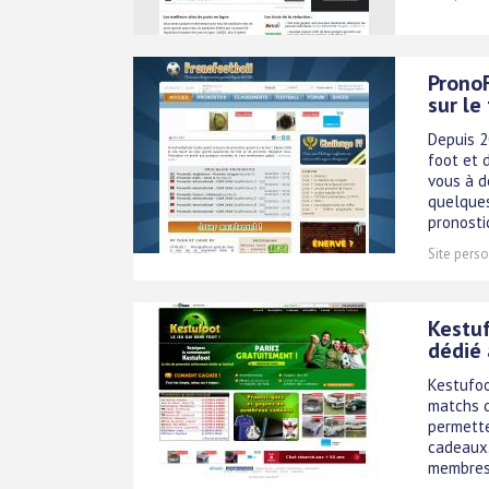
PronoF
sur le
Depuis 2
foot et 
vous à d
quelques
pronosti
Site perso
Kestuf
dédié 
Kestufoo
matchs d
permette
cadeaux.
membres