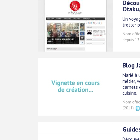
Découv
Otaku,
Un voyag
trotter 
Nom offici
depuis 13
Blog J
Marié à 
métier, v
carnets 
cuisine.
Nom offici
(2011).
Guides
Découver