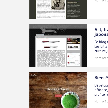
Nom offici
Art, t
japon
Ce blog 
Les bille
culture, 
Nom offici
Bien-ê
Développ
efficace
profiter
Nom offici