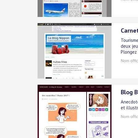
Carne
Tourisme
deux jeu
Plongez 
Nom offici
Blog B
Anecdote
et illus
Nom offici