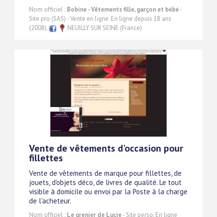
Nom officiel :
Bobine - Vêtements fille, garçon et bébé
-
Site pro (SAS) - Vente en ligne. En ligne depuis 18 ans
(2008).
NEUILLY SUR SEINE (France)
Vente de vêtements d'occasion pour
fillettes
Vente de vêtements de marque pour fillettes, de
jouets, d'objets déco, de livres de qualité. Le tout
visible à domicile ou envoi par la Poste à la charge
de l'acheteur.
Nom officiel :
Le grenier de Lucie
- Site perso. En ligne