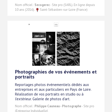
Nom officiel :
Secogerec
- Site pro (SARL). En ligne depuis
10 ans (2016).
Saint-Sébastien-sur-Loire (France)
Photographies de vos événements et
portraits
Reportages photos événementiels dédiés aux
entreprises et aux particuliers en Pays de Loire.
Réalisation de vos portraits en studio ou à
l'extérieur. Galerie de photos d'art.
Nom officiel :
Philippe Cauneau - Photographe
- Site pro
(Entreprise Individuelle)