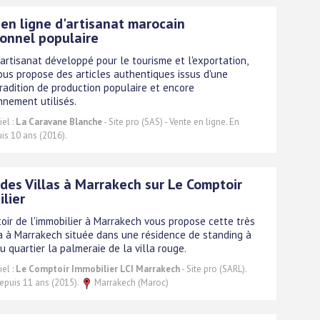
en ligne d'artisanat marocain
ionnel populaire
l'artisanat développé pour le tourisme et l'exportation,
vous propose des articles authentiques issus d'une
radition de production populaire et encore
nnement utilisés.
el :
La Caravane Blanche
- Site pro (SAS) - Vente en ligne. En
is 10 ans (2016).
des Villas à Marrakech sur Le Comptoir
lier
oir de l'immobilier à Marrakech vous propose cette très
lla à Marrakech située dans une résidence de standing à
u quartier la palmeraie de la villa rouge.
el :
Le Comptoir Immobilier LCI Marrakech
- Site pro (SARL).
depuis 11 ans (2015).
Marrakech (Maroc)