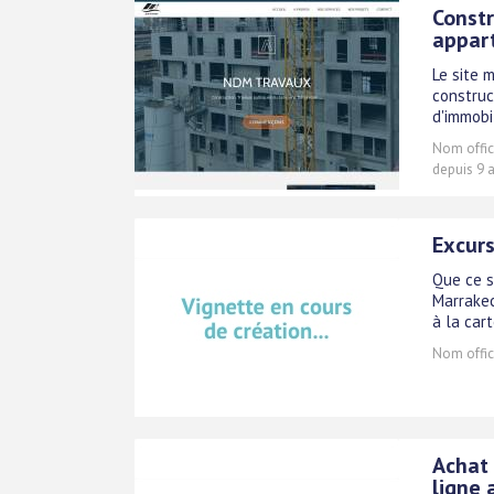
Constr
appar
Le site 
construc
d'immobil
Nom offici
depuis 9 a
Excur
Que ce s
Marrakec
à la car
Nom offici
Achat 
ligne 