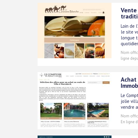
Vente 
tradit
Loin de 
le site 
longue t
quotidie
Nom offici
ligne depu
Achat 
Immobi
Le Compt
jolie vi
vendre a
Nom offici
En ligne 