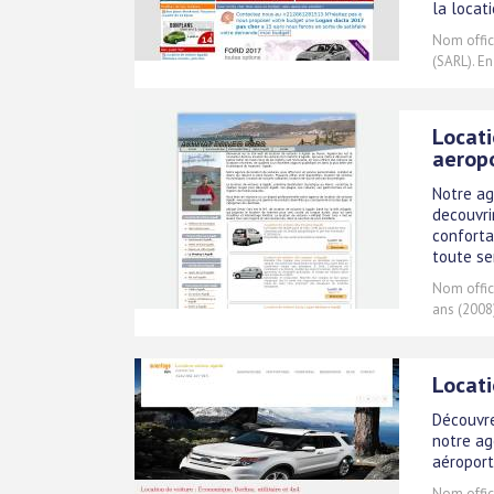
la locat
Nom offici
(SARL). En
Locati
aerop
Notre ag
decouvri
conforta
toute se
Nom offici
ans (2008
Locati
Découvre
notre ag
aéroport
Nom offici