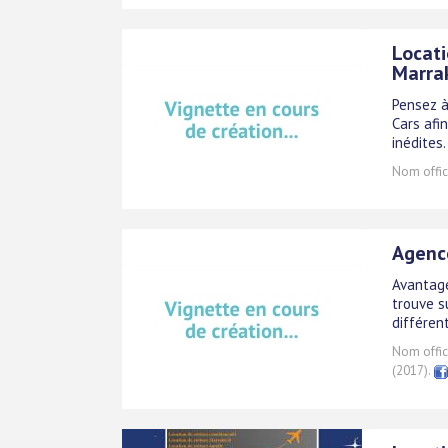
Locati
Marra
Pensez à
Cars afi
inédites.
Nom offici
Agence
Avantage
trouve su
différen
Nom offici
(2017).