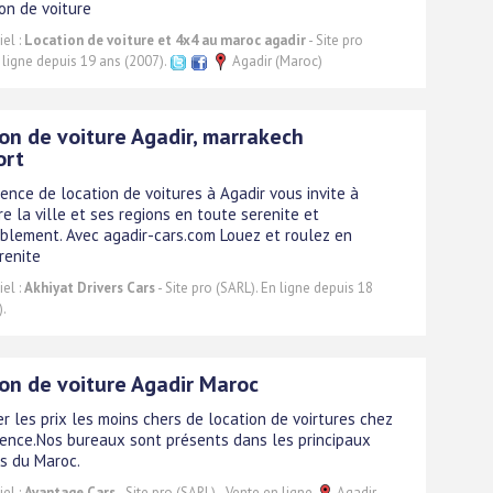
ion de voiture
el :
Location de voiture et 4x4 au maroc agadir
- Site pro
 ligne depuis 19 ans (2007).
Agadir (Maroc)
on de voiture Agadir, marrakech
ort
ence de location de voitures à Agadir vous invite à
re la ville et ses regions en toute serenite et
blement. Avec agadir-cars.com Louez et roulez en
renite
el :
Akhiyat Drivers Cars
- Site pro (SARL). En ligne depuis 18
).
on de voiture Agadir Maroc
r les prix les moins chers de location de voirtures chez
ence.Nos bureaux sont présents dans les principaux
s du Maroc.
el :
Avantage Cars
- Site pro (SARL) - Vente en ligne
Agadir