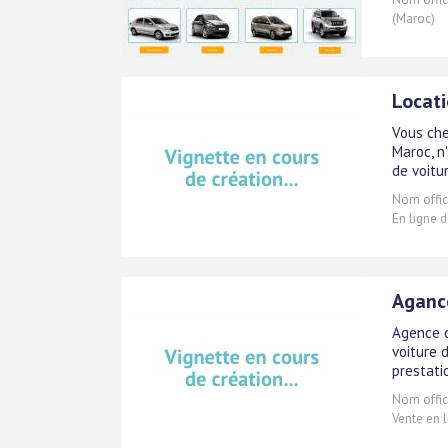
(Maroc)
Locati
Vous che
Maroc, n
de voitur
Nom offici
En ligne d
Agance
Agence d
voiture 
prestati
Nom offici
Vente en l