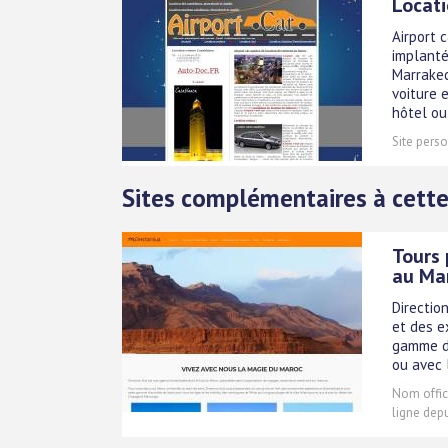
Locati
Airport 
implanté
Marrakec
voiture e
hôtel ou 
Site perso
Sites complémentaires à cette
Tours 
au Ma
Directio
et des e
gamme d'
ou avec 
Nom offici
ligne depu