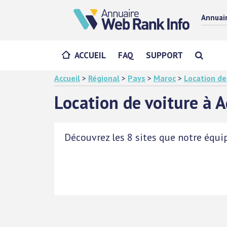
Annuai
ACCUEIL
FAQ
SUPPORT
Accueil
>
Régional
>
Pays
>
Maroc
>
Location de
Location de voiture à A
Découvrez les 8 sites que notre équip