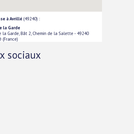
se à Avrillé
(49240) :
e la Garde
e la Garde, Bât 2, Chemin de la Salette
-
49240
é
(
France
)
ux sociaux