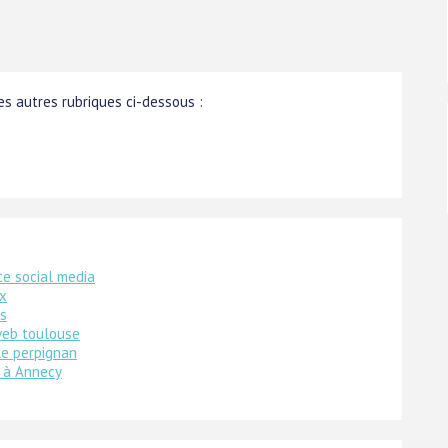
s autres rubriques ci-dessous :
e social media
ux
is
web toulouse
le perpignan
 à Annecy