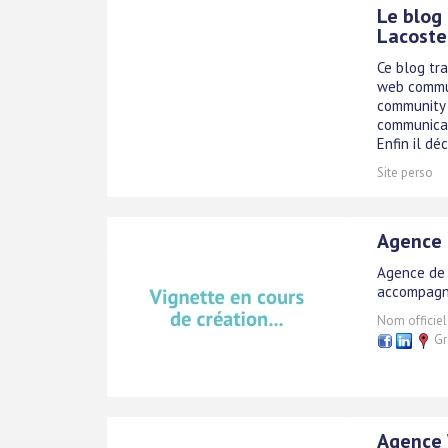
Le blog
Lacoste
Ce blog tr
web commun
community 
communicat
Enfin il déc
Site perso
Agence d
Agence de s
accompagne
Nom officiel
Gr
Agence