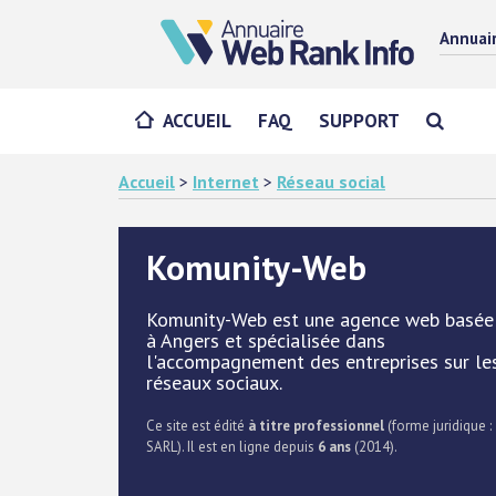
Annuai
ACCUEIL
FAQ
SUPPORT
Accueil
>
Internet
>
Réseau social
Komunity-Web
Komunity-Web est une agence web basée
à Angers et spécialisée dans
l'accompagnement des entreprises sur le
réseaux sociaux.
Ce site est édité
à titre professionnel
(forme juridique :
SARL). Il est en ligne depuis
6 ans
(2014).