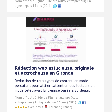
Nom officiel :
Lignae
- Site pro (Auto-entrepreneur). En
ligne depuis 15 ans (2011).
Rédaction web astucieuse, originale
et accrocheuse en Gironde
Rédaction de tous types de contenu en mode
percutant pour attirer l'attention des lecteurs en
mode télétravail. Entreprise basée à Bordeaux.
Nom officiel :
Drôle de Plume
- Site pro (Auto-
entrepreneur). En ligne depuis 15 ans (2011).
avec 2 avis
Talence (France)