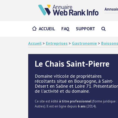
Annuai
ACCUEIL
FAQ
SUPPORT
Accueil
>
Entreprises
>
Gastronomie
>
Boisson
Le Chais Saint-Pierre
Domaine viticole de propriétaires
récoltants situé en Bourgogne, à Saint-
Désert en Saône et Loire 71. Présentatio
de l'activité et du domaine.
Ce site est édité
à titre professionnel
(forme juridique :
Autres). Il est en ligne depuis
6 ans
(2014).