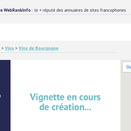
re WebRankInfo
: le + réputé des annuaires de sites francophones
s
>
Vins
>
Vins de Bourgogne
n