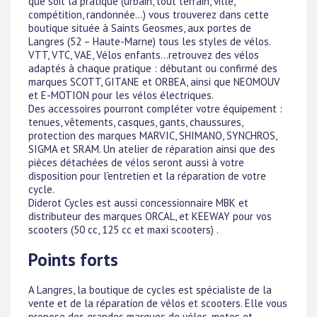
que soit la pratique (urbain, tout terrain, ville,
compétition, randonnée...) vous trouverez dans cette
boutique située à Saints Geosmes, aux portes de
Langres (52 – Haute-Marne) tous les styles de vélos.
VTT, VTC, VAE, Vélos enfants...retrouvez des vélos
adaptés à chaque pratique : débutant ou confirmé des
marques SCOTT, GITANE et ORBEA, ainsi que NEOMOUV
et E-MOTION pour les vélos électriques.
Des accessoires pourront compléter votre équipement :
tenues, vêtements, casques, gants, chaussures,
protection des marques MARVIC, SHIMANO, SYNCHROS,
SIGMA et SRAM. Un atelier de réparation ainsi que des
pièces détachées de vélos seront aussi à votre
disposition pour l'entretien et la réparation de votre
cycle.
Diderot Cycles est aussi concessionnaire MBK et
distributeur des marques ORCAL, et KEEWAY pour vos
scooters (50 cc, 125 cc et maxi scooters) .
Points forts
A Langres, la boutique de cycles est spécialiste de la
vente et de la réparation de vélos et scooters. Elle vous
propose des grandes marques de vélos, motos et