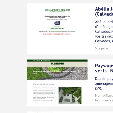
Abélia J
(Calvad
Abélia Jard
d'aménagem
Calvados. P
vos travau
Calvados, A
Site perso
Paysagi
verts - 
DJardin pa
aménagemen
(59).
Nom officiel
la Buissière 