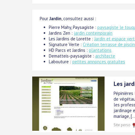
Pour
Jardin
, consultez aussi :
Pierre Mahy, Paysagiste :
paysagiste le touq
Jardins Zen :
jardin contemporain
Les Jardins de Lorette :
Jardin et espace ver
Signature Verte :
Création terrasse de pisci
HD Parcs et Jardins :
plantations
Dematteis-paysagiste :
architecte
Labouture :
petites annonces gratuites
Les jard
Pépinières 
de végétau
les profess
jardinage 
mariage, [...
Site perso