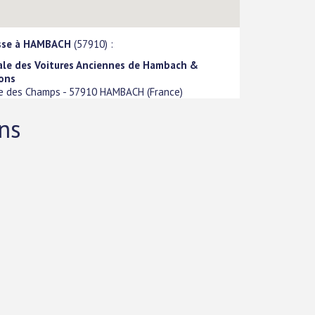
sse à HAMBACH
(57910) :
ale des Voitures Anciennes de Hambach &
rons
ue des Champs
-
57910
HAMBACH
(
France
)
ns