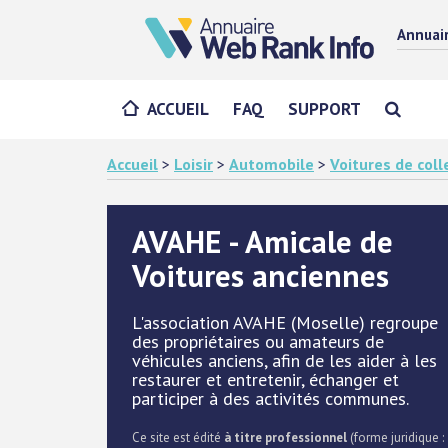
Annuai
ACCUEIL
FAQ
SUPPORT
Accueil
>
Loisir
>
Automobile
>
Voitures de coll
AVAHE - Amicale de
Voitures anciennes
L'association AVAHE (Moselle) regroupe
des propriétaires ou amateurs de
véhicules anciens, afin de les aider à les
restaurer et entretenir, échanger et
participer à des activités communes.
Ce site est édité
à titre professionnel
(forme juridique :