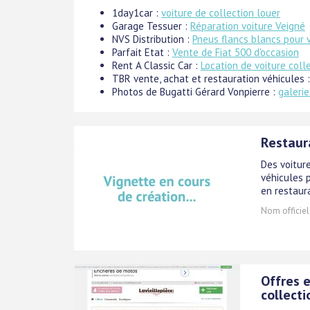
1day1car :
voiture de collection louer
Garage Tessuer :
Réparation voiture Veigné
NVS Distribution :
Pneus flancs blancs pour 
Parfait Etat :
Vente de Fiat 500 d'occasion
Rent A Classic Car :
Location de voiture coll
TBR vente, achat et restauration véhicules 
Photos de Bugatti Gérard Vonpierre :
galeri
Restaura
Des voitur
véhicules p
en restaur
Nom officiel
Offres 
collecti