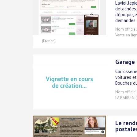
Lavieillep
détachées, 
d'époque, 
demandes
Nom officiel
Vente en lig
(France)
Garage 
Carrosseri
voitures e
Bouches d
Nom officiel
LA BARBEN (
Le rend
postale