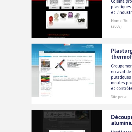
Cojema pro
plastiques
et l'industr
Nom officiel
(2008).
Plasturg
thermof
Groupement
en aval de 
plastiques
moules pou
et contrôles
Site perso
Découpe 
alumini