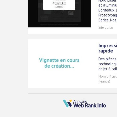
Nord Laser 
et aluminiu
Bordeaux, 
Prototypag
Séries. Nos 
Site perso
Impress
rapide
Des pièces
technologie
objet à tai
Nom officiel
(France)