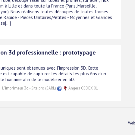
Tube, découpe laser sur tubes et profilés, sur acier, inox
m à Lille et dans toute la France (Paris, Marseille,
Lyon). Nous réalisons toutes découpes de toutes formes.
e Rapide - Pièces Unitaires/Petites - Moyennes et Grandes
se[...]
ion 3d professionnelle : prototypage
 uniques sont obtenues avec l'impression 3D. Cette
 est capable de capturer les détails les plus fins d'un
lle humaine afin de le modéliser en 3D.
 :
L'imprimeur 3d
- Site pro (SARL)
Angers CEDEX 01
Web