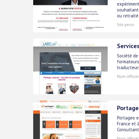
expériment
souhaitant
ou retraité :
Site perso
Service
Société de 
formateurs 
traducteur
Nom officiel
Portageo
Portageo e
France et 
Consultants
Nom officiel