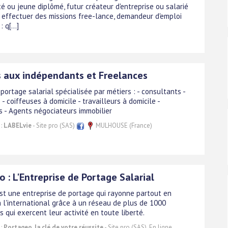
é ou jeune diplômé, futur créateur d'entreprise ou salarié
 effectuer des missions free-lance, demandeur d'emploi
 q[...]
s aux indépendants et Freelances
portage salarial spécialisée par métiers : - consultants -
- coiffeuses à domicile - travailleurs à domicile -
s - Agents négociateurs immobilier
 :
LABELvie
- Site pro (SAS)
MULHOUSE (France)
 : L'Entreprise de Portage Salarial
st une entreprise de portage qui rayonne partout en
à l'international grâce à un réseau de plus de 1000
 qui exercent leur activité en toute liberté.
 :
Portageo, la clé de votre réussite
- Site pro (SAS). En ligne