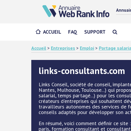
Annuai
ACCUEIL
FAQ
SUPPORT
Accueil
>
Entreprises
>
Emploi
>
Portage salaria
links-consultants.com
Links Conseil, société de conseil, implant
Nantes, Mulhouse, Toulouse...) qui propos
salarial, temps partagé...) pour les consu
créateurs d'entreprises qui souhaitent dév
travailleurs autonomes des services de f
conseils adaptés pour développer son act
En résumé, voici comment définir ce site 
paris, formation consultant et consulta