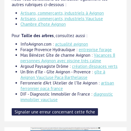
autres rubriques ci-dessous :
Artisans, commerçants, industriels à Avignon
Artisans, commerçants, industriels Vaucluse
Chambre d'hote Avignon
Pour
Taille des arbres
, consultez aussi :
InfoAvignon.com :
actualité avignon
Forage Provence Hydraulique :
entreprise forage
Mas Bénézet Gîte de charme Avignon :
Vacances 8
personnes Avignon avec piscine très calme
Argoud Paysagiste Drôme :
création d'espaces verts
Un Brin d'île - Gîte Avignon - Provence :
gîte à
Avignon Vaucluse Paca Barthelasse
Ferronnerie d'Art l'Atelier de l'île Avignon :
artisan
ferronnier paca france
DIF - Diagnostic Immobilier de France :
diagnostic
immobilier vaucluse