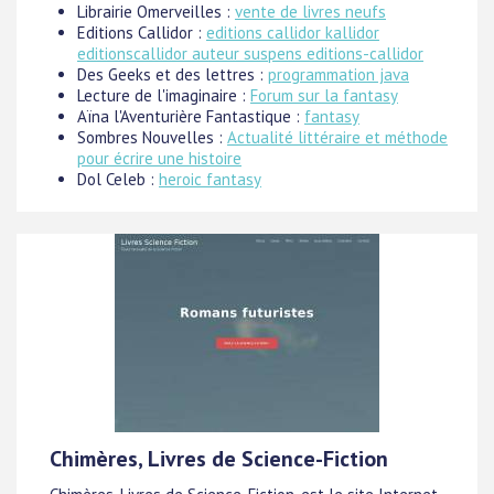
Librairie Omerveilles :
vente de livres neufs
Editions Callidor :
editions callidor kallidor
editionscallidor auteur suspens editions-callidor
Des Geeks et des lettres :
programmation java
Lecture de l'imaginaire :
Forum sur la fantasy
Aïna l'Aventurière Fantastique :
fantasy
Sombres Nouvelles :
Actualité littéraire et méthode
pour écrire une histoire
Dol Celeb :
heroic fantasy
Chimères, Livres de Science-Fiction