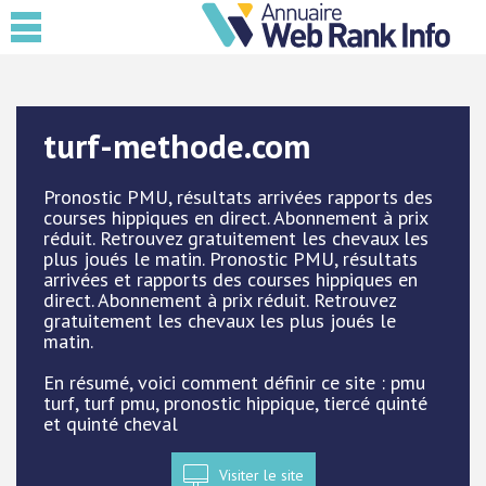
turf-methode.com
Pronostic PMU, résultats arrivées rapports des
courses hippiques en direct. Abonnement à prix
réduit. Retrouvez gratuitement les chevaux les
plus joués le matin. Pronostic PMU, résultats
arrivées et rapports des courses hippiques en
direct. Abonnement à prix réduit. Retrouvez
gratuitement les chevaux les plus joués le
matin.
En résumé, voici comment définir ce site : pmu
turf, turf pmu, pronostic hippique, tiercé quinté
et quinté cheval
Visiter le site