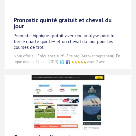
Pronostic quinté gratuit et cheval du
jour
Pronostic hippique gratuit avec une analyse pour le
tiercé quarté quinté+ et un cheval du jour pour les
courses de trot.
Nom officiel :
Fréquence turf
- Site pro (Auto-entrepreneur). En
ligne depuis 12 ans (2013).
avec 2 avis