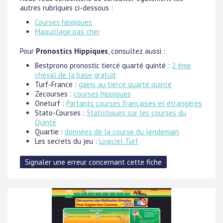
autres rubriques ci-dessous :
Courses hippiques
Maquillage pas cher
Pour
Pronostics Hippiques
, consultez aussi :
Bestprono pronostic tiercé quarté quinté :
2 ème
cheval de la base gratuit
Turf-France :
gains au tiercé quarté quinté
Zecourses :
courses hippiques
Oneturf :
Partants courses françaises et étrangères
Stato-Courses :
Statistiques sur les courses du
Quinté
Quartie :
données de la course du lendemain
Les secrets du jeu :
Logiciel Turf