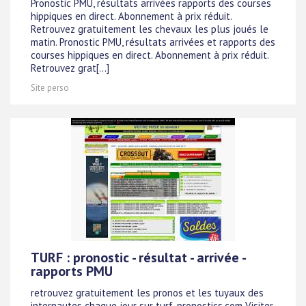
Pronostic PMU, résultats arrivées rapports des courses
hippiques en direct. Abonnement à prix réduit.
Retrouvez gratuitement les chevaux les plus joués le
matin. Pronostic PMU, résultats arrivées et rapports des
courses hippiques en direct. Abonnement à prix réduit.
Retrouvez grat[...]
Site perso
TURF : pronostic - résultat - arrivée -
rapports PMU
retrouvez gratuitement les pronos et les tuyaux des
internautes chaque jour sur turf-pronostics.com
Visiter