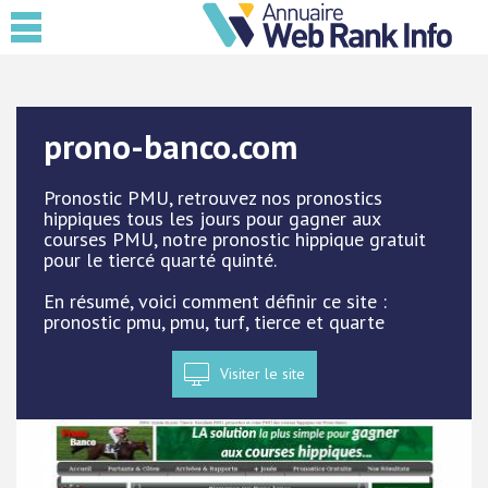
prono-banco.com
Pronostic PMU, retrouvez nos pronostics
hippiques tous les jours pour gagner aux
courses PMU, notre pronostic hippique gratuit
pour le tiercé quarté quinté.
En résumé, voici comment définir ce site :
pronostic pmu, pmu, turf, tierce et quarte
Visiter le site