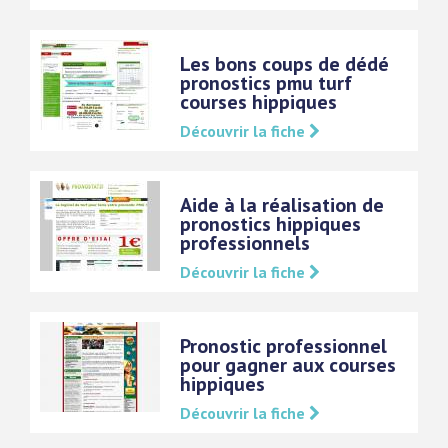
Les bons coups de dédé
pronostics pmu turf
courses hippiques
Découvrir la fiche
Aide à la réalisation de
pronostics hippiques
professionnels
Découvrir la fiche
Pronostic professionnel
pour gagner aux courses
hippiques
Découvrir la fiche