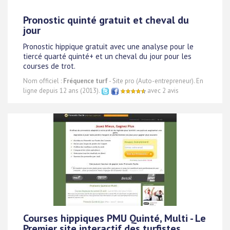
Pronostic quinté gratuit et cheval du
jour
Pronostic hippique gratuit avec une analyse pour le
tiercé quarté quinté+ et un cheval du jour pour les
courses de trot.
Nom officiel :
Fréquence turf
- Site pro (Auto-entrepreneur). En
ligne depuis 12 ans (2013).
avec 2 avis
Courses hippiques PMU Quinté, Multi - Le
Premier site interactif des turfistes