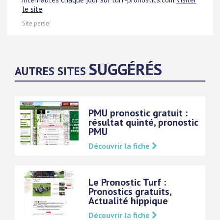
le site
Site perso
SUGGÉRÉS
AUTRES SITES
PMU pronostic gratuit :
résultat quinté, pronostic
PMU
Découvrir la fiche
Le Pronostic Turf :
Pronostics gratuits,
Actualité hippique
Découvrir la fiche