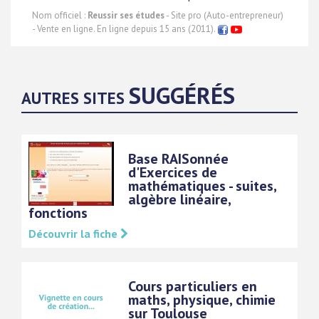
Nom officiel :
Reussir ses études
- Site pro (Auto-entrepreneur)
- Vente en ligne. En ligne depuis 15 ans (2011).
SUGGÉRÉS
AUTRES SITES
Base RAISonnée
d'Exercices de
mathématiques - suites,
algèbre linéaire,
fonctions
Découvrir la fiche
Cours particuliers en
maths, physique, chimie
sur Toulouse