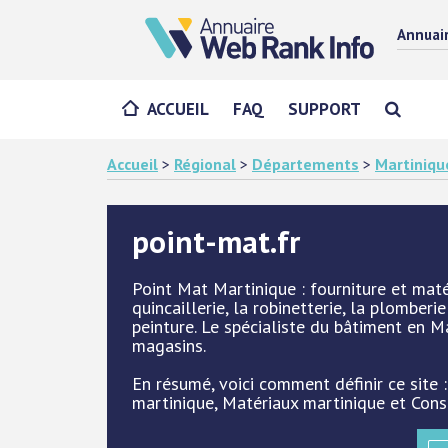
Annuai
ACCUEIL
FAQ
SUPPORT
Accueil
>
Régional
>
Départements
>
Martiniqu
point-mat.fr
Point Mat Martinique : fourniture et matéri
quincaillerie, la robinetterie, la plomberie
peinture. Le spécialiste du bâtiment en 
magasins.
En résumé, voici comment définir ce site 
martinique, Matériaux martinique et Cons