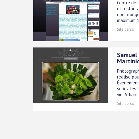
Centre de 
et restaura
non plonge
maximum 10
Site perso
Samuel 
Martini
Photograph
réalise pou
Événementie
seriez les
vie. Alliant 
Site perso