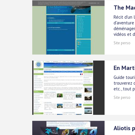
The Mad
Récit d'un
d'aventure
déménageme
vidéos et 
Site perso
En Mart
Guide touri
trouverez d
etc., tout 
Site perso
Aliotis 