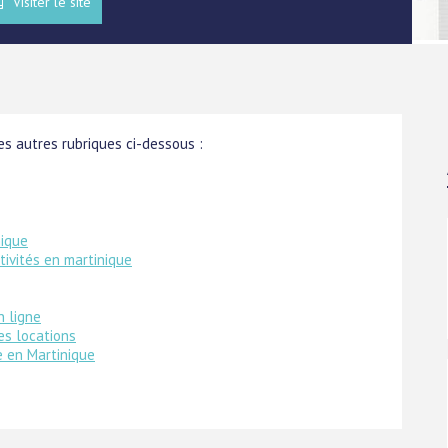
Visiter le site
s autres rubriques ci-dessous :
nique
tivités en martinique
n ligne
es locations
 en Martinique