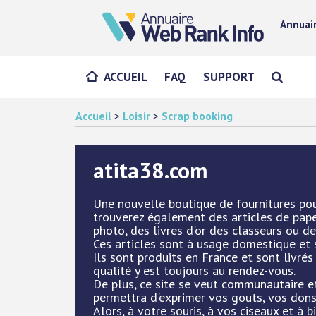
Annuai
ACCUEIL
FAQ
SUPPORT
Accueil
>
Loisir
>
Scrap booking
atita38.com
Une nouvelle boutique de fournitures pour
trouverez également des articles de pap
photo, des livres d'or des classeurs ou d
Ces articles sont à usage domestique et s
Ils sont produits en France et sont livrés 
qualité y est toujours au rendez-vous.
De plus, ce site se veut communautaire et
permettra d'exprimer vos gouts, vos dons
Alors, à votre souris, à vos ciseaux et à b