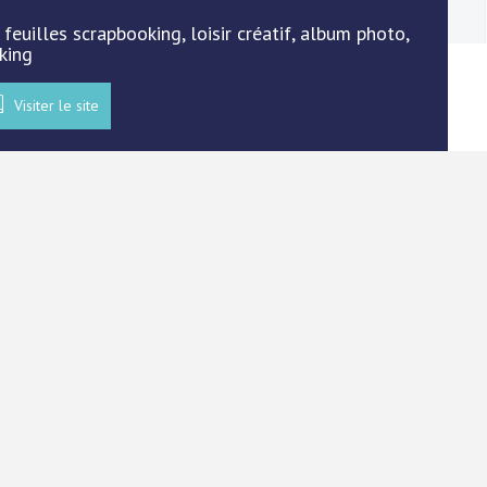
 feuilles scrapbooking, loisir créatif, album photo,
king
Visiter le site