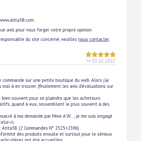
 www.atita38.com.
ue avis pour vous forger votre propre opinion.
responsable du site concerné, veuillez
nous contacter
.
Le
03-02-2013
e commande sur une petite boutique du web. Alors j'ai
u mal à en trouver. (finalement les avis d'évaluations sur
est bien souvent pour se plaindre que les acheteurs
sitifs, quand à eux, ressemblent le plus souvent à des
onsacré à ma demande par Mme A.W..., je me suis engagé
elui-ci.
z Atita38. (2 Commandes N° 2325+2396) .
onformité des produits ensuite et surtout pour le sérieux
ticulières ont été accueillies.