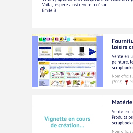
Voila, j'espère ainsi rendre a césar...
Emile B
Fournit
loisirs c
Vente en l
peinture, le
scrapbooki
Nom officiel
(2008).
MO
Matériel
Vente en li
Produits pr
scrapbooki
Nom officiel