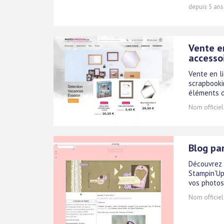
depuis 5 ans
Vente e
accesso
Vente en l
scrapbookin
éléments d
Nom officiel
Blog pa
Découvrez l
Stampin'Up
vos photos
Nom officiel