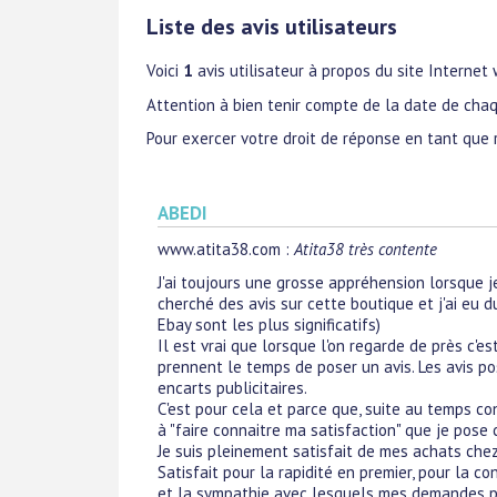
Liste des avis utilisateurs
Voici
1
avis utilisateur à propos du site Internet
Attention à bien tenir compte de la date de chaq
Pour exercer votre droit de réponse en tant que 
ABEDI
www.atita38.com
:
Atita38 très contente
J'ai toujours une grosse appréhension lorsque j
cherché des avis sur cette boutique et j'ai eu d
Ebay sont les plus significatifs)
Il est vrai que lorsque l'on regarde de près c'
prennent le temps de poser un avis. Les avis po
encarts publicitaires.
C'est pour cela et parce que, suite au temps c
à "faire connaitre ma satisfaction" que je pose c
Je suis pleinement satisfait de mes achats che
Satisfait pour la rapidité en premier, pour la c
et la sympathie avec lesquels mes demandes par