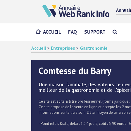
Annuai
ACCUEIL
FAQ
SUPPORT
Accueil
>
Entreprises
>
Gastronomie
Comtesse du Barry
Une maison familiale, des valeurs centena
meilleur de la gastronomie et de l'épicerie
Ce site est édité
à titre professionnel
(forme juridique : 
Ce site propose de la vente en ligne et accepte les 2 m
Informations sur la livraison : Délai moyen de livraison et 
- Point relais Kiala, délai : 3 à 4 jours, coût : 6, 90 euros 