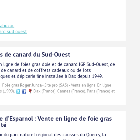
e
Cahuzac
ard sud ouest
as de canard du Sud-Ouest
n ligne de foies gras d'oie et de canard IGP Sud-Ouest, de
s de canard et de coffrets cadeaux ou de lots
ues et d'épicerie fine installée à Dax depuis 1949.
 :
Foie gras Roger Junca
- Site pro (SAS) - Vente en ligne. En ligne
s (1999).
Dax (France), Cannes (France), Paris (France) et
 d'Esparnol : Vente en ligne de foie gras
âté
ur du parc naturel régional des causses du Quercy, la