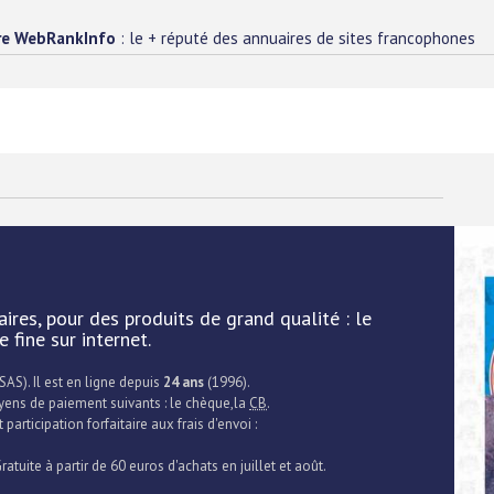
re WebRankInfo
: le + réputé des annuaires de sites francophones
ires, pour des produits de grand qualité : le
 fine sur internet.
SAS). Il est en ligne depuis
24 ans
(1996).
oyens de paiement suivants : le chèque,la
CB
.
participation forfaitaire aux frais d'envoi :
- Gratuite à partir de 60 euros d'achats en juillet et août.