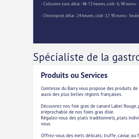
- Colissimo suivi, délai : 48-72 heures, coût : 6, 90 euros -
- Chronopost, délai : 24 heures, coût : 17, 90 euros - Seu
Spécialiste de la gastr
Produits ou Services
Comtesse du Barry vous propose des produits de l
aussi des plus belles régions françaises.
Découvrez nos foie gras de canard Label Rouge, p
irréprochable de nos foies gras d'oie.
Régalez-vous des plats traditionnels, plats indiv
vous.
Offrez-vous des mets délicats, truffe, caviar, ou