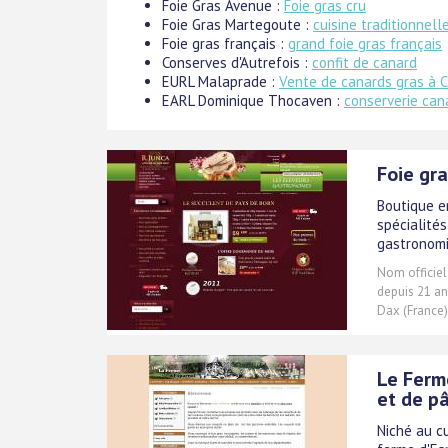
Foie Gras Avenue :
Foie gras cru
Foie Gras Martegoute :
cuisine traditionnell
Foie gras français :
grand foie gras français
Conserves d'Autrefois :
confit de canard
EURL Malaprade :
Vente de canards gras à 
EARL Dominique Thocaven :
conserverie can
Foie gr
Boutique e
spécialité
gastronomiq
Nom officiel
depuis 21 an
Dax (France)
Le Ferme
et de p
Niché au c