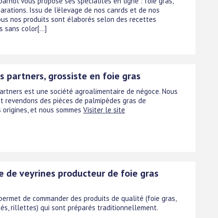
arnol vous propose ses spécialités en ligne : foie gras,
arations. Issu de l'élevage de nos canrds et de nos
ous nos produits sont élaborés selon des recettes
 sans color[...]
s partners, grossiste en foie gras
Partners est une société agroalimentaire de négoce. Nous
t revendons des pièces de palmipèdes gras de
s origines, et nous sommes
Visiter le site
e de veyrines producteur de foie gras
 permet de commander des produits de qualité (foie gras,
tés, rillettes) qui sont préparés traditionnellement.