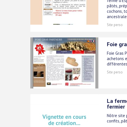
ferme d'Esp
pâtés, prép
cochons, t
ancestrales
Site perso
Foie gra
Foie Gras 
achetons e
différente
Site perso
La ferm
fermier
Nôtre site
confits, pâ