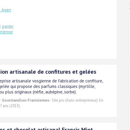
e Agen
 :
panier
erienne
ion artisanale de confitures et gelées
eprise artisanale vosgienne de fabrication de confiture,
gelée qui propose des parfums classiques (myrtille,
ou plus originaux (nèfle, aubépine, sorbe).
 :
Gourmandises Fraxiniennes
- Site pro (Auto-entrepreneur). En
7 ans (2013).
es et chocolat artisanal Francis Miot