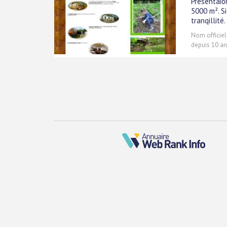
Présentaio
5000 m². S
tranqillité.
Nom officiel
depuis 10 an