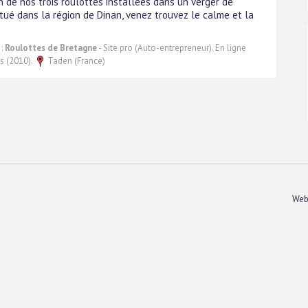
n de nos trois roulottes installées dans un verger de
itué dans la région de Dinan, venez trouvez le calme et la
 :
Roulottes de Bretagne
- Site pro (Auto-entrepreneur). En ligne
s (2010).
Taden (France)
Web