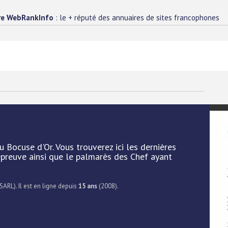
re WebRankInfo
: le + réputé des annuaires de sites francophones
u Bocuse d'Or. Vous trouverez ici les dernières
'épreuve ainsi que le palmarès des Chef ayant
SARL). Il est en ligne depuis
15 ans
(2008).