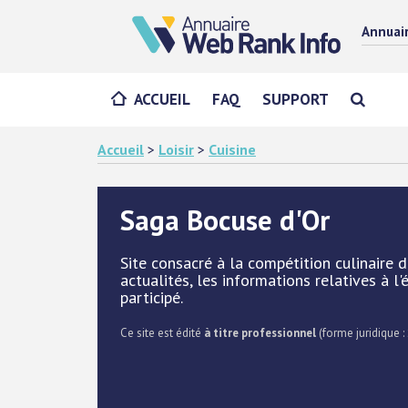
Annuai
ACCUEIL
FAQ
SUPPORT
Accueil
>
Loisir
>
Cuisine
Saga Bocuse d'Or
Site consacré à la compétition culinaire d
actualités, les informations relatives à l
participé.
Ce site est édité
à titre professionnel
(forme juridique : 