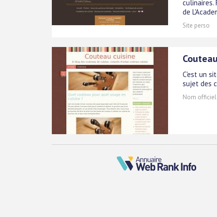
culinaires.
de L'Academ
Site perso
Couteau
C'est un si
sujet des c
Nom officiel