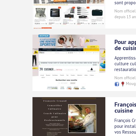
sont propo
Nom officiel
depuis 13 an
Pour ap
de cuisi
Apprentiss
culture cul
restaurati
Nom officiel
Mougi
François
cuisine
François C
pour instal
vos Ressou