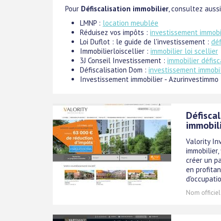
Pour
Défiscalisation immobilier
, consultez aussi
LMNP :
location meublée
Réduisez vos impôts :
investissement immobi
Loi Duflot : le guide de l'investissement :
déf
Immobilierloiscellier :
immobilier loi scellier
3J Conseil Investissement :
immobilier défisc
Défiscalisation Dom :
investissement immobil
Investissement immobilier - Azurinvestimmo
Défiscal
immobil
Valority In
immobilier,
créer un pa
en profita
d'occupatio
Nom officiel