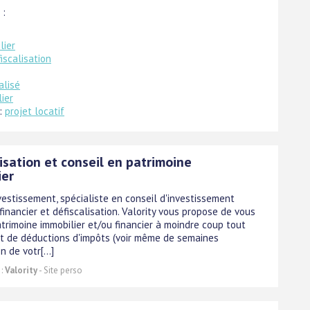
 :
lier
iscalisation
alisé
ier
 :
projet locatif
isation et conseil en patrimoine
ier
vestissement, spécialiste en conseil d'investissement
 financier et défiscalisation. Valority vous propose de vous
trimoine immobilier et/ou financier à moindre coup tout
nt de déductions d'impôts (voir même de semaines
n de votr[...]
 :
Valority
- Site perso