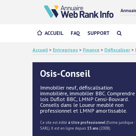
Annuai
ACCUEIL
FAQ
SUPPORT
Accueil
>
Entreprises
>
Finance
>
Défiscaliser
>
Osis-Conseil
Immobilier neuf, défiscalisation
immobilière, immobilier BBC. Comprendre
lois Duflot BBC, LMNP Censi-Bouvard.
Conseils dans le Loueur meublé non
professionnel et LMNP amortissable.
Ce site est édité
à titre professionnel
(forme juridique :
SARL). Il est en ligne depuis
15 ans
(2008).