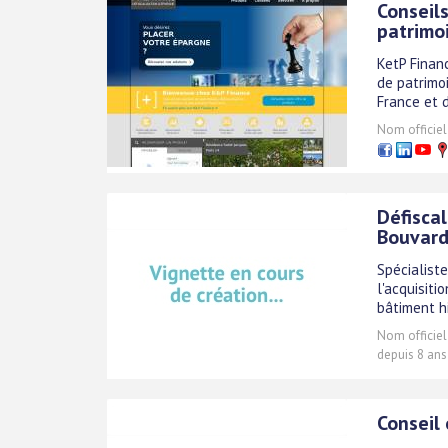
Conseils
patrimo
KetP Financ
de patrimoi
France et 
Nom officiel
Défiscal
Bouvar
Spécialiste
l'acquisiti
bâtiment hi
Nom officiel
depuis 8 ans
Conseil 