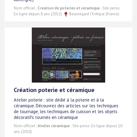
Nom officiel :
Création de poteries et céramique
- Site perso.
En ligne depuis 8 ans (2012).
Beauregard l'Evêque (France)
Création poterie et céramique
Atelier poterie : site dédié à la poterie et à la
céramique. Découvrez des articles sur les techniques
de tournage, les techniques de cuisson et les objets
décoratifs tournés en céramique
Nom officiel :
Atelier céramique
- Site perso. En ligne depuis 10
ans (2010).