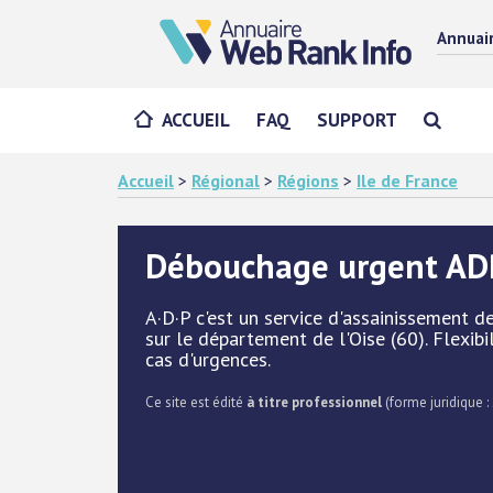
Annuai
ACCUEIL
FAQ
SUPPORT
Accueil
>
Régional
>
Régions
>
Ile de France
Débouchage urgent AD
A·D·P c'est un service d'assainissement 
sur le département de l'Oise (60). Flexibil
cas d'urgences.
Ce site est édité
à titre professionnel
(forme juridique : 