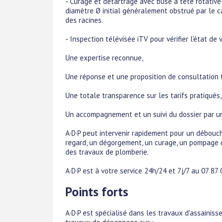
- Curage et détartrage avec buse a tête rotative
diamètre Ø initial généralement obstrué par le cal
des racines.
- Inspection télévisée iTV pour vérifier l'état de 
Une expertise reconnue,
Une réponse et une proposition de consultation t
Une totale transparence sur les tarifs pratiqués,
Un accompagnement et un suivi du dossier par un
A·D·P peut intervenir rapidement pour un déboucha
regard, un dégorgement, un curage, un pompage d
des travaux de plomberie.
A·D·P est à votre service 24h/24 et 7j/7 au 07 87 
Points forts
A·D·P est spécialisé dans les travaux d'assainis