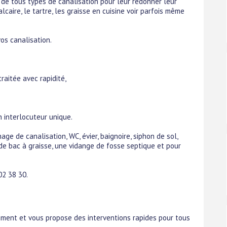
 de tous types de canalisation pour leur redonner leur
caire, le tartre, les graisse en cuisine voir parfois même
vos canalisation.
raitée avec rapidité,
 interlocuteur unique.
ge de canalisation, WC, évier, baignoire, siphon de sol,
e bac à graisse, une vidange de fosse septique et pour
02 38 30.
sement et vous propose des interventions rapides pour tous