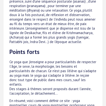
présence, suivi d'une séquence posturale (asanas) , d'une
respiration (pranayama) , pour terminer par une
méditation (dhyana) ou une relaxation. Ce yoga, plutôt
doux à la fois postural, de réflexion et d'observation,
enseigné dans le respect de l'individu peut nous amener
au fil du temps vers un état de mieux être, de paix
intérieure. L'enseignement que je dispense est issu de la
lignée de Desikachar, fils et élève de Krishnamacharya,
(Acharya) qui a formé les plus grands yogis (Iyengar,
Pattabhi jois, Indra Devi...) de l'époque actuelle.
Points forts
Ce yoga que j'enseigne a pour particularités de respecter
l'âge, le sexe, la morphologie, les besoins et
particularités de chacun. Ce n'est pas l'élève qui s'adapte
au yoga mais le yoga qui s'adapte à l'élève. Je reçoie
donc tout type de public dans mes cours, sauf les
enfants.
Des stages à thèmes seront proposés durant l'année,
l'acceptation, le détachement...
En résumé, voici comment définir ce site : yoga
montpellier, cours de yoga montpellier, professeur yoga,