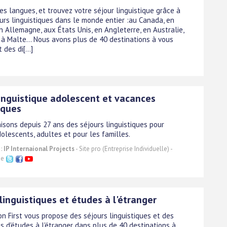
es langues, et trouvez votre séjour linguistique grâce à
ours linguistiques dans le monde entier :au Canada, en
n Allemagne, aux États Unis, en Angleterre, en Australie,
 à Malte... Nous avons plus de 40 destinations à vous
des di[...]
linguistique adolescent et vacances
iques
isons depuis 27 ans des séjours linguistiques pour
olescents, adultes et pour les familles.
 :
IP Internaional Projects
- Site pro (Entreprise Individuelle) -
ne
linguistiques et études à l'étranger
on First vous propose des séjours linguistiques et des
 d'études à l'étranger dans plus de 40 destinations à