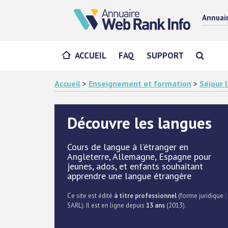
Annuai
ACCUEIL
FAQ
SUPPORT
Accueil
>
Enseignement et formation
>
Séjour 
Découvre les langues
Cours de langue à l'étranger en
Angleterre, Allemagne, Espagne pour
jeunes, ados, et enfants souhaitant
apprendre une langue étrangère
Ce site est édité
à titre professionnel
(forme juridique :
SARL). Il est en ligne depuis
13 ans
(2013).