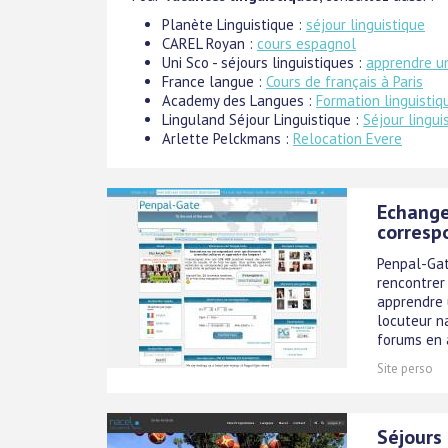
Planète Linguistique :
séjour linguistique
CAREL Royan :
cours espagnol
Uni Sco - séjours linguistiques :
apprendre u
France langue :
Cours de français à Paris
Academy des Langues :
Formation linguistiq
Linguland Séjour Linguistique :
Séjour lingui
Arlette Pelckmans :
Relocation Evere
Echange
corresp
Penpal-Gat
rencontrer
apprendre 
locuteur na
forums en a
Site perso
Séjours 