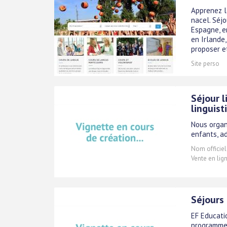
Apprenez l
nacel. Séj
Espagne, e
en Irlande,
proposer et 
Site perso
Séjour 
linguist
Nous organ
enfants, ad
Nom officiel
Vente en lig
Séjours 
EF Educati
programmes