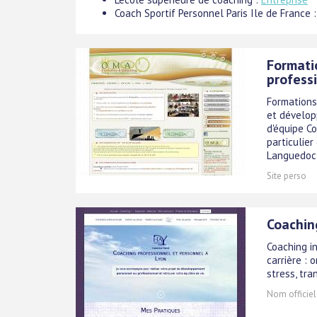
Coach Sportif Personnel Paris Ile de France 
Formatio
profess
Formations
et dévelop
d'équipe Co
particulie
Languedoc R
Site perso
Coachin
Coaching in
carrière :
stress, tran
Nom officiel