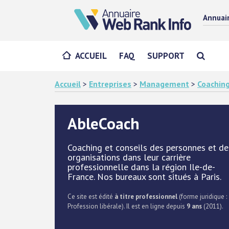
Annuai
ACCUEIL
FAQ
SUPPORT
Accueil
>
Entreprises
>
Management
>
Coachin
AbleCoach
Coaching et conseils des personnes et de
organisations dans leur carrière
professionnelle dans la région Ile-de-
France. Nos bureaux sont situés à Paris.
Ce site est édité
à titre professionnel
(forme juridique :
Profession libérale). Il est en ligne depuis
9 ans
(2011).