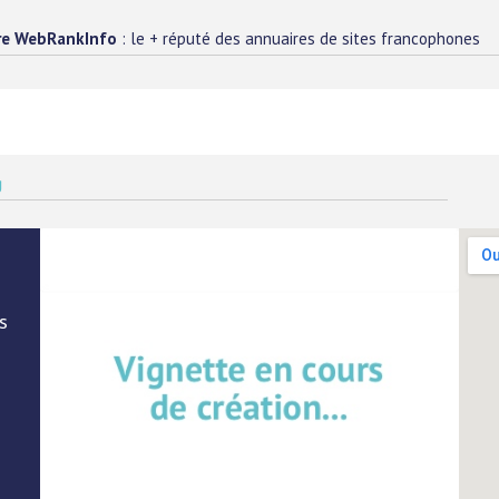
re WebRankInfo
: le + réputé des annuaires de sites francophones
g
s