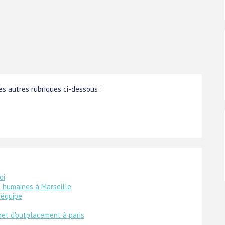
s autres rubriques ci-dessous :
oi
 humaines à Marseille
 équipe
net d'outplacement à paris