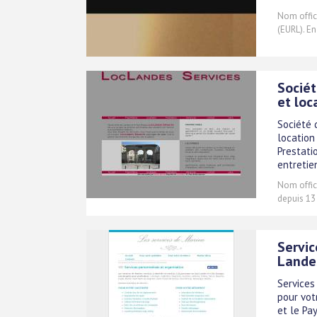
Nom offici
(EURL). En
Sociét
et loc
Société 
location
Prestati
entretien
Nom offici
depuis 13
Servic
Lande
Services
pour vot
et le Pa