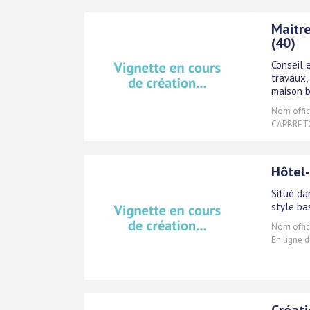
Maitre
(40)
Conseil 
travaux, 
maison b
Nom offici
CAPBRETO
Hôtel
Situé da
style ba
Nom offici
En ligne 
Créati