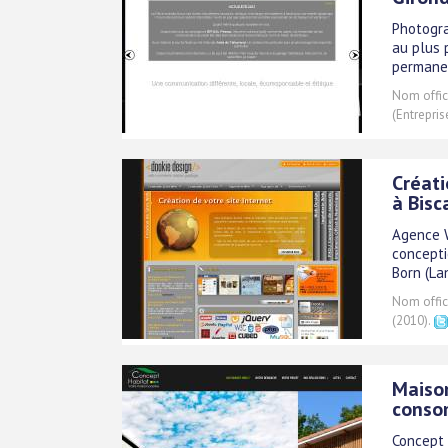
Photogra
au plus 
permanen
Nom offici
(Entrepris
Créati
à Bisc
Agence W
concepti
Born (La
Nom offici
(2010).
Maison
conso
Concept 