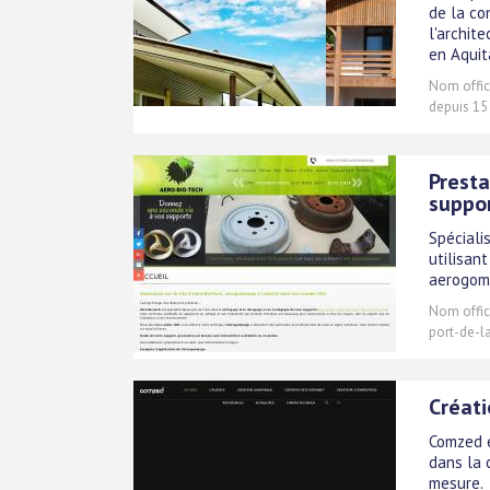
de la co
l'archit
en Aquit
Nom offici
depuis 15
Presta
suppo
Spéciali
utilisan
aerogom
Nom offici
port-de-l
Créati
Comzed e
dans la 
mesure.