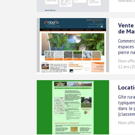
libérale).
Vente 
de Ma
Commerce
espaces 
pierre n
Nom offici
12 ans (2
Locati
Gîte rur
typiquem
dans le 
(classem
Nom offici