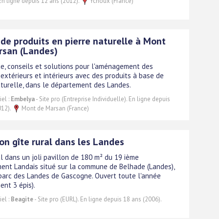
 En ligne depuis 12 ans (2012).
Ychoux (France)
de produits en pierre naturelle à Mont
rsan (Landes)
, conseils et solutions pour l'aménagement des
extérieurs et intérieurs avec des produits à base de
aturelle, dans le département des Landes.
el :
Embelya
- Site pro (Entreprise Individuelle). En ligne depuis
012).
Mont de Marsan (France)
on gîte rural dans les Landes
al dans un joli pavillon de 180 m² du 19 ième
ent Landais situé sur la commune de Belhade (Landes),
parc des Landes de Gascogne. Ouvert toute l'année
ent 3 épis).
el :
Beagite
- Site pro (EURL). En ligne depuis 18 ans (2006).