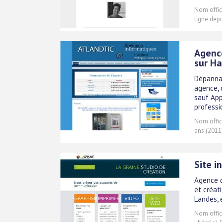
Nom offici
ligne dep
Agence
sur H
Dépannag
agence, 
sauf App
professi
Nom offici
ans (2011
Site i
Agence d
et créat
Landes, 
Nom offici