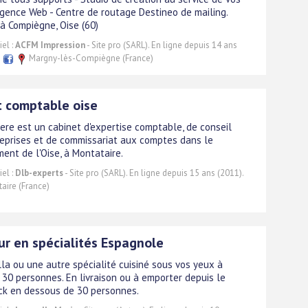
Agence Web - Centre de routage Destineo de mailing.
 à Compiègne, Oise (60)
el :
ACFM Impression
- Site pro (SARL). En ligne depuis 14 ans
Margny-lès-Compiègne (France)
t comptable oise
iere est un cabinet d'expertise comptable, de conseil
eprises et de commissariat aux comptes dans le
ent de l'Oise, à Montataire.
el :
Dlb-experts
- Site pro (SARL). En ligne depuis 15 ans (2011).
aire (France)
ur en spécialités Espagnole
la ou une autre spécialité cuisiné sous vos yeux à
e 30 personnes. En livraison ou à emporter depuis le
ck en dessous de 30 personnes.