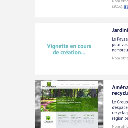
Nom offici
(2016).
Jardin
Le Paysa
pour vos
nombreus
Nom offici
Aménag
recyc
Le Group
d'espaces
recyclag
région p
Nom offici