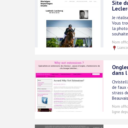
Site d
Lecler
Je réali
Vous tro
la photo
souhaite
Nom offici
Lianco
Ongler
dans l
Christel
de faux 
strass d
Beauvais
Nom offici
ligne depu