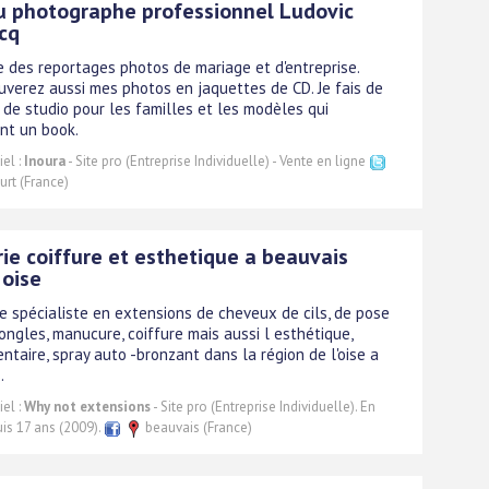
u photographe professionnel Ludovic
cq
se des reportages photos de mariage et d'entreprise.
uverez aussi mes photos en jaquettes de CD. Je fais de
 de studio pour les familles et les modèles qui
nt un book.
el :
Inoura
- Site pro (Entreprise Individuelle) - Vente en ligne
urt (France)
ie coiffure et esthetique a beauvais
 oise
le spécialiste en extensions de cheveux de cils, de pose
ongles, manucure, coiffure mais aussi l esthétique,
entaire, spray auto -bronzant dans la région de l'oise a
.
el :
Why not extensions
- Site pro (Entreprise Individuelle). En
is 17 ans (2009).
beauvais (France)