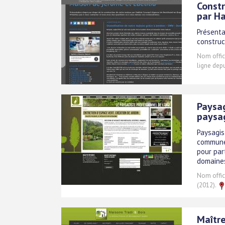
Constr
par Ha
Présenta
construc
Nom offici
ligne depu
Paysag
paysag
Paysagis
communes
pour par
domaine
Nom offici
(2012).
Maître