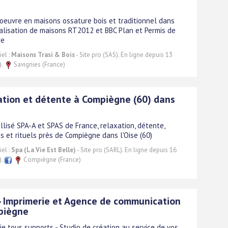
'oeuvre en maisons ossature bois et traditionnel dans
Réalisation de maisons RT2012 et BBC Plan et Permis de
re
el :
Maisons Trasi & Bois
- Site pro (SAS). En ligne depuis 13
).
Savignies (France)
tion et détente à Compiègne (60) dans
llisé SPA-A et SPAS de France, relaxation, détente,
 et rituels près de Compiègne dans l'Oise (60)
el :
Spa (La Vie Est Belle)
- Site pro (SARL). En ligne depuis 16
).
Compiègne (France)
- Imprimerie et Agence de communication
piègne
ie tous supports - Studio de création au service de vos