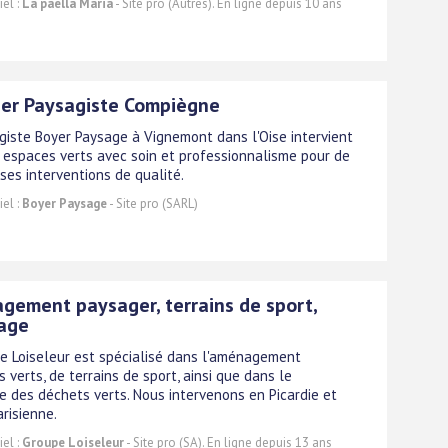
el :
La paella Maria
- Site pro (Autres). En ligne depuis 10 ans
ier Paysagiste Compiègne
giste Boyer Paysage à Vignemont dans l'Oise intervient
 espaces verts avec soin et professionnalisme pour de
es interventions de qualité.
el :
Boyer Paysage
- Site pro (SARL)
ement paysager, terrains de sport,
lage
e Loiseleur est spécialisé dans l'aménagement
 verts, de terrains de sport, ainsi que dans le
e des déchets verts. Nous intervenons en Picardie et
arisienne.
el :
Groupe Loiseleur
- Site pro (SA). En ligne depuis 13 ans