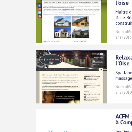
l'oise
Maître d
l'oise. 
construi
Nom offici
ans (2013
Relaxa
l'Oise
Spa labe
massages
Nom offici
ans (2010
ACFM 
à Com
Imprimer