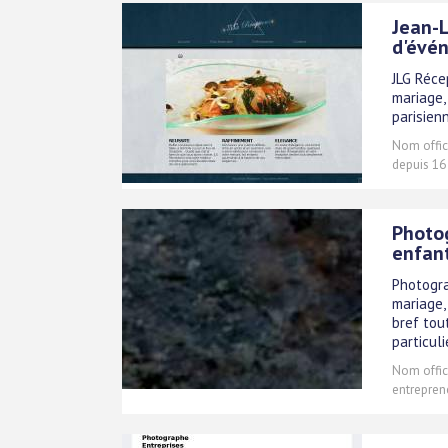
Jean-L
d'évé
JLG Réce
mariage,
parisien
Nom offici
depuis 16
Photog
enfant
Photogra
mariage,
bref tou
particuli
Nom offici
entreprene