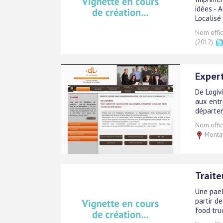
idées - 
Localisé
Nom offici
(2012).
Exper
De Logiv
aux entr
départem
Nom offici
Montat
Traite
Une pael
partir d
food tru