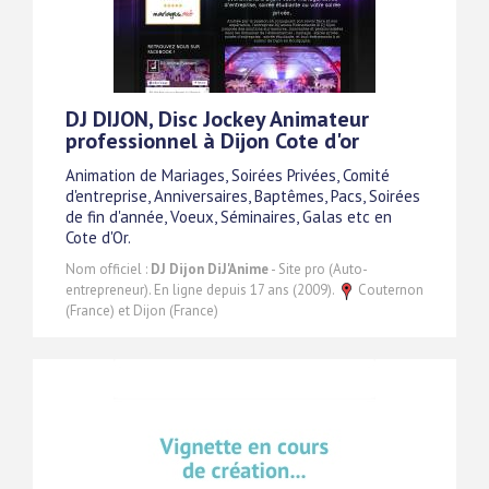
DJ DIJON, Disc Jockey Animateur
professionnel à Dijon Cote d'or
Animation de Mariages, Soirées Privées, Comité
d'entreprise, Anniversaires, Baptêmes, Pacs, Soirées
de fin d'année, Voeux, Séminaires, Galas etc en
Cote d'Or.
Nom officiel :
DJ Dijon DiJ'Anime
- Site pro (Auto-
entrepreneur). En ligne depuis 17 ans (2009).
Couternon
(France) et Dijon (France)