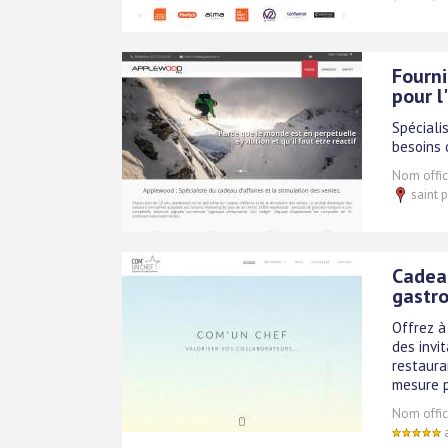
Fourni
pour l
Spéciali
besoins 
Nom offici
saint p
Cadeau
gastr
Offrez à
des invi
restaura
mesure p
Nom offici
a