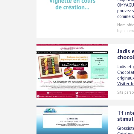
OMYAGUE,
pouvez v
comme si
Nom offici
ligne depu
Jadis 
choco
Jadis et
Chocolat
originau
Visiter l
Site perso
Tf int
stimul
Grossist
Catalogu