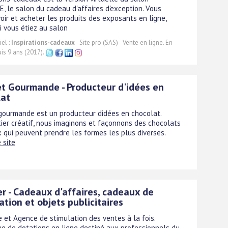
 le salon du cadeau d'affaires d'exception. Vous
oir et acheter les produits des exposants en ligne,
 vous étiez au salon
el :
Inspirations-cadeaux
- Site pro (SAS) - Vente en ligne. En
is 9 ans (2017).
et Gourmande - Producteur d'idées en
lat
 gourmande est un producteur didées en chocolat.
ier créatif, nous imaginons et façonnons des chocolats
x qui peuvent prendre les formes les plus diverses.
e site
er - Cadeaux d'affaires, cadeaux de
ation et objets publicitaires
e et Agence de stimulation des ventes à la fois.
e de dotations en ligne destiné aux professionnels du