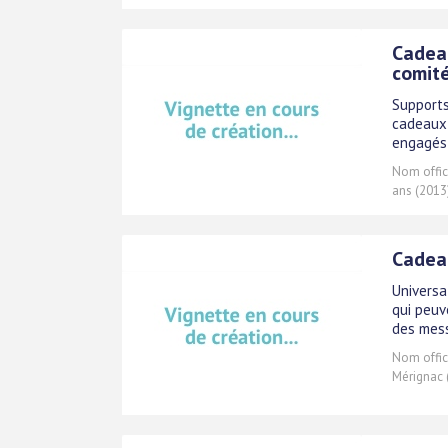
Cadeau
comité
Supports
cadeaux 
engagés
Nom offici
ans (2013
Cadeau
Universa
qui peuv
des mess
Nom offici
Mérignac 