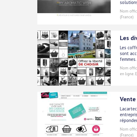
solution
Nom offici
(France)
Les di
Les coff
sont acc
femmes.
Nom offici
en ligne. 
Vente 
Lacartec
entrepri
réponden
Nom offici
(France)