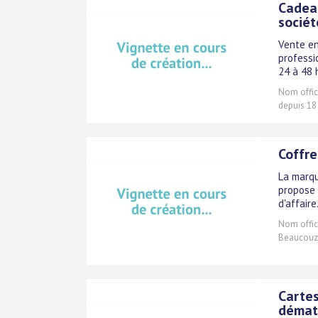
Cadeau
sociét
Vente en
professi
24 à 48 
Nom offici
depuis 18
Coffre
La marqu
propose 
d'affaire
Nom offici
Beaucouzé
Carte
démat