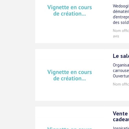
Wedoogif
dématéri
d'entrep
des sold
Nom offici
avis
Le sal
Organisa
carrouse
Ouvertur
Nom offici
Vente 
cadeau
Inspirat