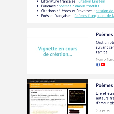
Littérature française :
Citation Einstein
Pouemes :
poèmes d'amour traduits
Citations célèbres et Proverbes :
citation de
Poésies françaises :
Poèmes français et de l
Poèmes 
C'est un b
suivant cer
l'amitié
Nom officiel
Poèmes 
Lire et éc
auteurs fra
d'amour.
Vi
Site perso