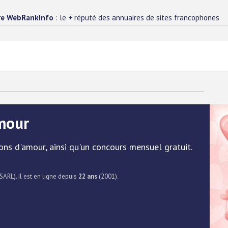
re WebRankInfo
: le + réputé des annuaires de sites francophones
Amour
ons d'amour, ainsi qu'un concours mensuel gratuit.
SARL). Il est en ligne depuis
22 ans
(2001).