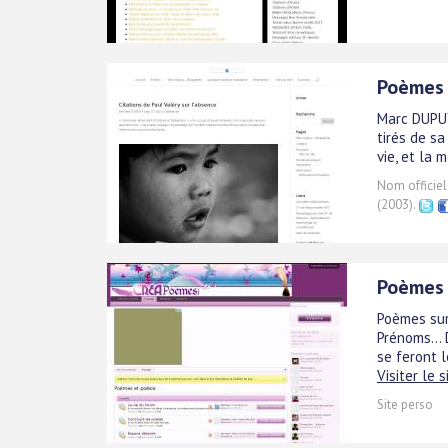
Poèmes s
Marc DUPUY
tirés de sa
vie, et la m
Nom officiel
(2003).
Poèmes 
Poèmes sur
Prénoms...
se feront l
Visiter le s
Site perso