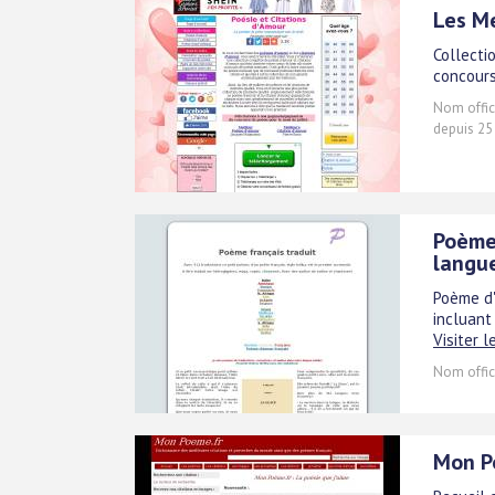
Les M
Collecti
concours
Nom offici
depuis 25
Poèmes
langu
Poème d'
incluant 
Visiter l
Nom offici
Mon Po