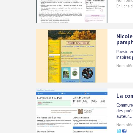
Nom offici
En ligne d
Nicole
pamph
Poésie é
inspirés
Nom offici
La co
Communau
des poèm
auteur..
Nom offici