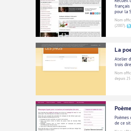
Recueil 
français
pour la 
Nom offici
(2007).
La po
Atelier 
trois dir
Nom offici
depuis 25
Poème
Poèmes d
de ce si