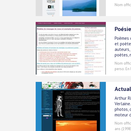
Nom offici
Poésie
Poèmes d
et poète
auteurs,
poètes,
Nom offici
perso. En 
Actual
Arthur R
Verlaine
photos, 
moteur d
Nom offici
ans (1998