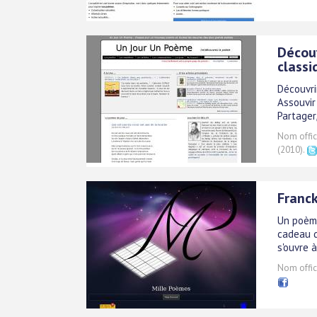
Décou
classi
Découvri
Assouvir 
Partager
Nom offici
(2010).
Franck
Un poème
cadeau d
s'ouvre 
Nom offici