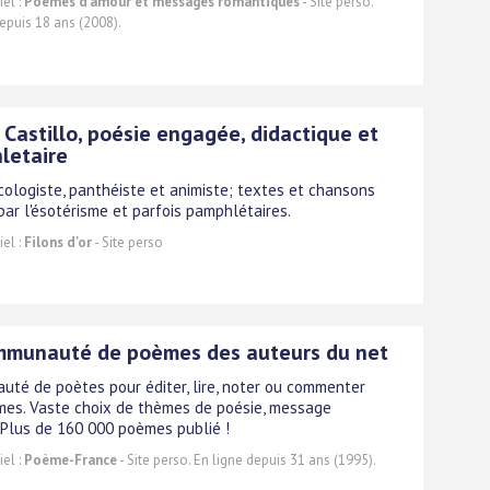
el :
Poèmes d'amour et messages romantiques
- Site perso.
epuis 18 ans (2008).
 Castillo, poésie engagée, didactique et
letaire
cologiste, panthéiste et animiste; textes et chansons
 par l'ésotérisme et parfois pamphlétaires.
el :
Filons d'or
- Site perso
mmunauté de poèmes des auteurs du net
té de poètes pour éditer, lire, noter ou commenter
es. Vaste choix de thèmes de poésie, message
. Plus de 160 000 poèmes publié !
el :
Poème-France
- Site perso. En ligne depuis 31 ans (1995).