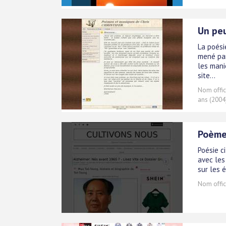
Un pe
La poési
mené par
les mani
site...
Nom offici
ans (2004
Poème 
Poésie c
avec les
sur les 
Nom offici