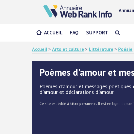
Annuai
ACCUEIL
FAQ
SUPPORT
Accueil
>
Arts et culture
>
Littérature
>
Poésie
Poèmes d'amour et me
Poèmes d'amour et messages poétiques écr
d'amour et déclarations d'amour
Ce site est édité
à titre personnel
. Il est en ligne depuis