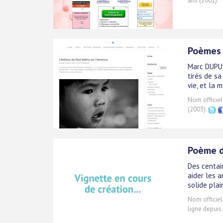
ans (2001).
Poèmes s
Marc DUPUY
tirés de sa
vie, et la m
Nom officiel
(2003).
Poème d
Des centai
aider les a
solide pla
Nom officiel
ligne depuis