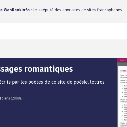
re WebRankInfo
: le + réputé des annuaires de sites francophones
ssages romantiques
its par les poètes de ce site de poésie, lettres
15 ans
(2008).