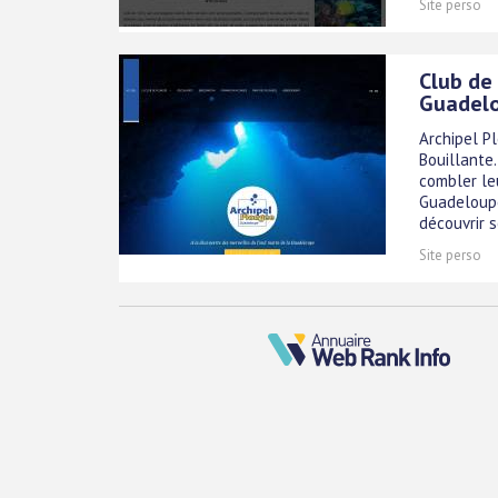
Site perso
Club de
Guadel
Archipel P
Bouillante
combler le
Guadeloupe
découvrir s
Site perso