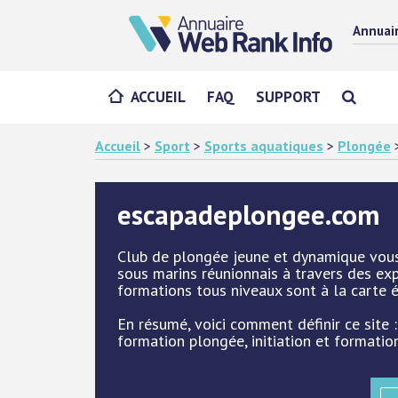
Annuai
ACCUEIL
FAQ
SUPPORT
Accueil
>
Sport
>
Sports aquatiques
>
Plongée
escapadeplongee.com
Club de plongée jeune et dynamique vous
sous marins réunionnais à travers des expl
formations tous niveaux sont à la carte 
En résumé, voici comment définir ce site :
formation plongée, initiation et formati