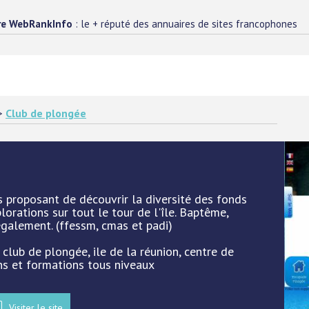
re WebRankInfo
: le + réputé des annuaires de sites francophones
>
Club de plongée
 proposant de découvrir la diversité des fonds
orations sur tout le tour de l'île. Baptême,
également. (ffessm, cmas et padi)
 club de plongée, ile de la réunion, centre de
ons et formations tous niveaux
Visiter le site