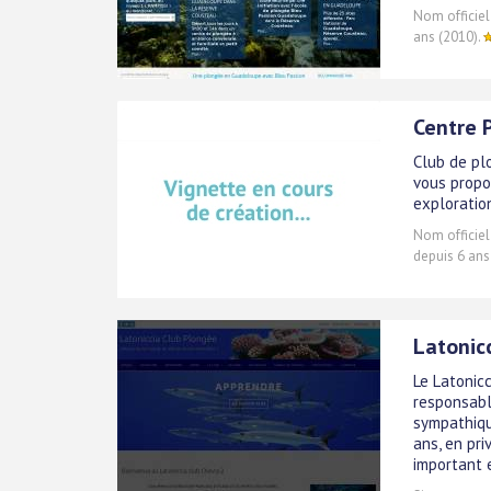
Nom officiel
ans (2010).
Centre 
Club de pl
vous propo
exploratio
Nom officiel
depuis 6 ans
Latonicc
Le Latonic
responsabl
sympathiqu
ans, en pri
important e