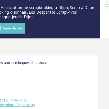
: Association de scrapbooking à Dijon, Scrap à Dijon
ooking dijonnais, Les Desperate Scrapwives
haque jeudis Dijon
Visiter le site
s autres rubriques ci-dessous :
t :
forum de scrap
rier photo façon scrap