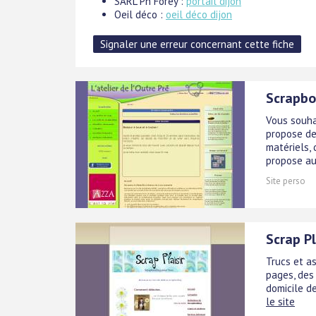
SARL Ph Forey :
portail dijon
Oeil déco :
oeil déco dijon
Scrapboo
Vous souhai
propose de
matériels, 
propose au
Site perso
Scrap Pl
Trucs et a
pages, des
domicile d
le site