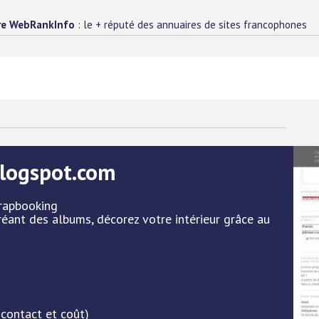
re WebRankInfo
: le + réputé des annuaires de sites francophones
blogspot.com
crapbooking
éant des albums, décorez votre intérieur grâce au
 contact et coût)