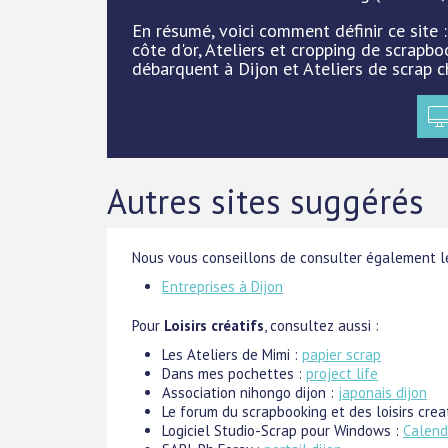
En résumé, voici comment définir ce site 
côte d'or, Ateliers et cropping de scrapb
débarquent à Dijon et Ateliers de scrap c
Autres sites suggérés
Nous vous conseillons de consulter également le
Entreprises à Dijon
Pour
Loisirs créatifs
, consultez aussi :
Les Ateliers de Mimi :
papier scrap
Dans mes pochettes :
project life
Association nihongo dijon :
japonais dijon
Le forum du scrapbooking et des loisirs crea
Logiciel Studio-Scrap pour Windows :
Calend