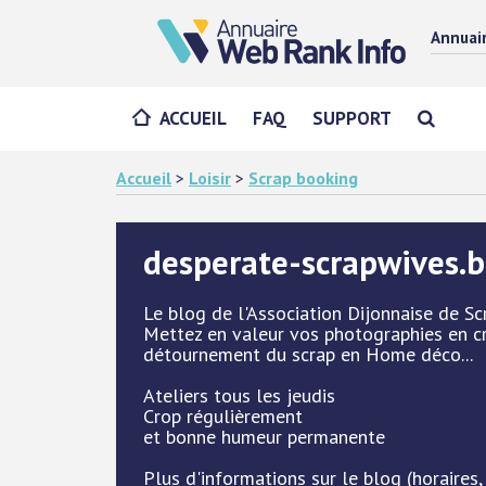
Annuai
ACCUEIL
FAQ
SUPPORT
Accueil
>
Loisir
>
Scrap booking
desperate-scrapwives.
Le blog de l'Association Dijonnaise de S
Mettez en valeur vos photographies en cr
détournement du scrap en Home déco...
Ateliers tous les jeudis
Crop régulièrement
et bonne humeur permanente
Plus d'informations sur le blog (horaires,