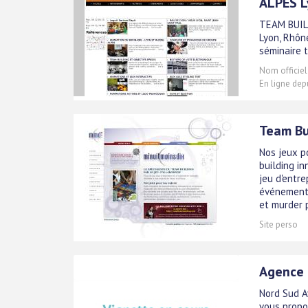
ALPES L
TEAM BUIL
Lyon, Rhône
séminaire t
Nom officiel
En ligne dep
Team Bu
Nos jeux p
building i
jeu d'entre
événementi
et murder p
Site perso
Agence 
Nord Sud A
vous propo