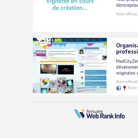
d'entrepris
Nom officiel
Organis
profess
MadCityZen
d'événemen
originales
Nom officiel
Paris 