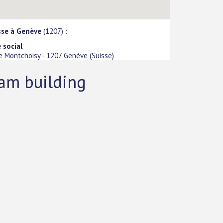
sse à Genève
(1207) :
 social
e Montchoisy
-
1207
Genève
(
Suisse
)
eam building