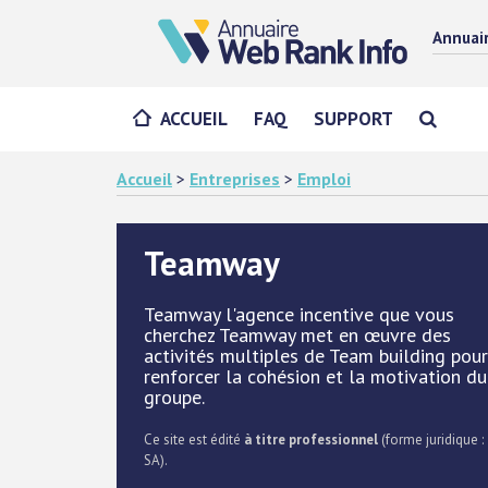
Annuai
ACCUEIL
FAQ
SUPPORT
Accueil
>
Entreprises
>
Emploi
Teamway
Teamway l'agence incentive que vous
cherchez Teamway met en œuvre des
activités multiples de Team building pour
renforcer la cohésion et la motivation du
groupe.
Ce site est édité
à titre professionnel
(forme juridique :
SA).