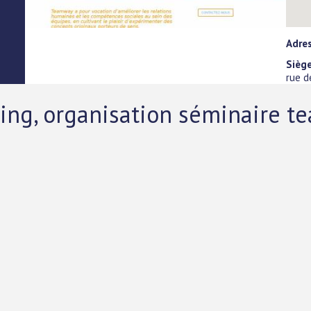
Adre
Siège
rue d
ding, organisation séminaire t