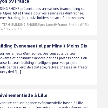
yon 69 France
DING RHONE présente des animations teambuilding sur
-Alpes, 69 et France pour vos séminaires d'entreprise,
eam-building, jeux quiz, boitiers de vote électroniques.
 :
TEAM-BUILDING-RHONE Alpes Lyon 69 France
- Site pro (SARL).
uis 10 ans (2010).
ilding Evenementiel par Minuit Moins Dix
our vos enjeux d'entreprise. Des concepts de team
nnovants et originaux élaborés par des professionnels du
prise. Le team building intelligent pour vos projets
els par des jeux de stratégie, rallyes, chasses au trésor
arty dédié[...]
événementielle à Lille
venture est une agence événementielle basée à Lille
sant ses services pour l'organisation de votre événement