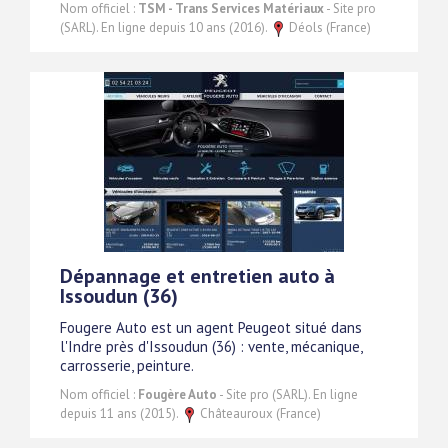
Nom officiel :
TSM - Trans Services Matériaux
- Site pro
(SARL). En ligne depuis 10 ans (2016).
Déols (France)
Dépannage et entretien auto à
Issoudun (36)
Fougere Auto est un agent Peugeot situé dans
l'Indre près d'Issoudun (36) : vente, mécanique,
carrosserie, peinture.
Nom officiel :
Fougère Auto
- Site pro (SARL). En ligne
depuis 11 ans (2015).
Châteauroux (France)