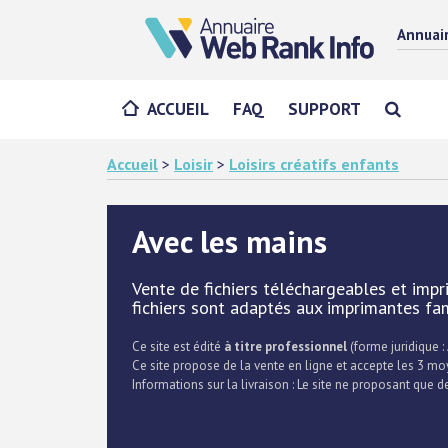
Annuai
ACCUEIL
FAQ
SUPPORT
Accueil
>
Loisir
>
Loisirs créatifs enfants
Avec les mains
Vente de fichiers téléchargeables et impr
fichiers sont adaptés aux imprimantes fam
Ce site est édité
à titre professionnel
(forme juridique :
Ce site propose de la vente en ligne et accepte les 3 m
Informations sur la livraison : Le site ne proposant que des