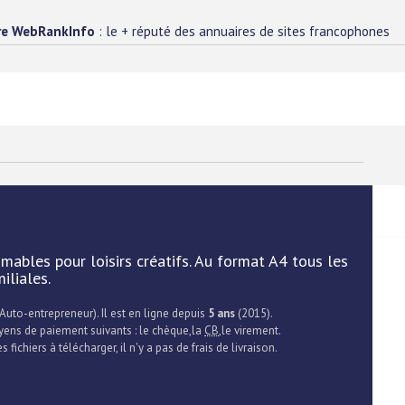
re WebRankInfo
: le + réputé des annuaires de sites francophones
imables pour loisirs créatifs. Au format A4 tous les
iliales.
 Auto-entrepreneur). Il est en ligne depuis
5 ans
(2015).
oyens de paiement suivants : le chèque,la
CB
,le virement.
 fichiers à télécharger, il n'y a pas de frais de livraison.