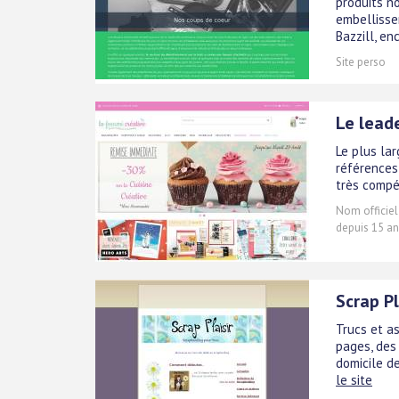
produits n
embellisse
Bazzill, en
Site perso
Le leade
Le plus la
références
très compét
Nom officiel
depuis 15 an
Scrap Pl
Trucs et a
pages, des
domicile d
le site