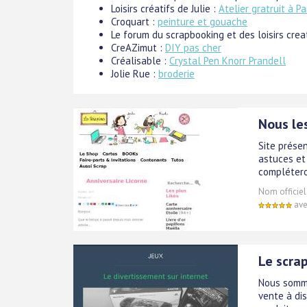
Loisirs créatifs de Julie :
Atelier gratruit à Pa
Croquart :
peinture et gouache
Le forum du scrapbooking et des loisirs crea
CreAZimut :
DIY pas cher
Créalisable :
Crystal Pen Knorr Prandell
Jolie Rue :
broderie
Nous le
Site présen
astuces et 
complétero
Nom officiel
ave
Le scra
Nous somme
vente à di