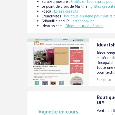
Scrapsurmesure :
Outils et fournitures pour
Le point de croix de Martine :
grilles gratuit
Posca :
Loisirs créatifs
Créactivités :
boutique en ligne pour loisirs 
Gribouille and Co :
scrapbooking
Ideatiss.com :
Objets bruts à décorer
Ideartsh
Ideartshop
matériel de
Décopatch,
toute une c
pour textile,
Site perso
Boutique
DIY
Vente en l