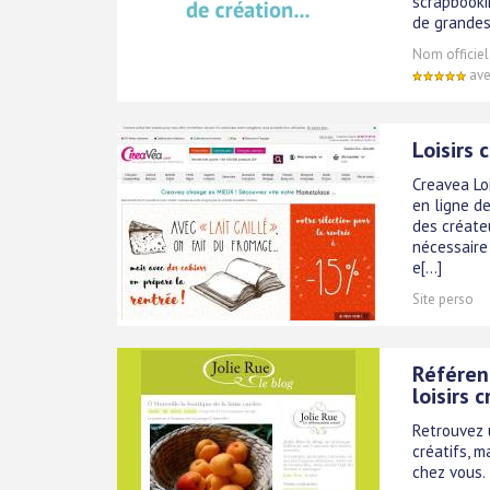
scrapbookin
de grande
Nom officiel
ave
Loisirs 
Creavea Loi
en ligne de
des créate
nécessaire 
e[...]
Site perso
Référen
loisirs c
Retrouvez u
créatifs, m
chez vous.