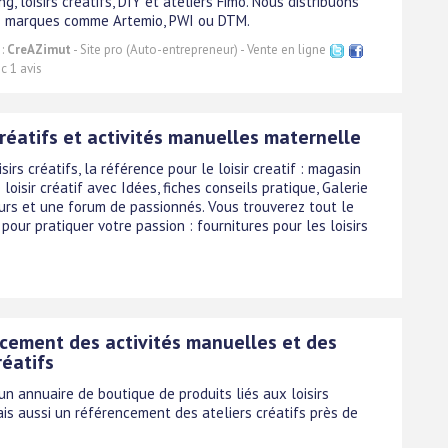
g, loisirs créatifs, DIY et ateliers Fimo. Nous distribuons
s marques comme Artemio, PWI ou DTM.
 :
CreAZimut
- Site pro (Auto-entrepreneur) - Vente en ligne
c 1 avis
créatifs et activités manuelles maternelle
sirs créatifs, la référence pour le loisir creatif : magasin
 loisir créatif avec Idées, fiches conseils pratique, Galerie
urs et une forum de passionnés. Vous trouverez tout le
pour pratiquer votre passion : fournitures pour les loisirs
cement des activités manuelles et des
réatifs
n annuaire de boutique de produits liés aux loisirs
ais aussi un référencement des ateliers créatifs près de