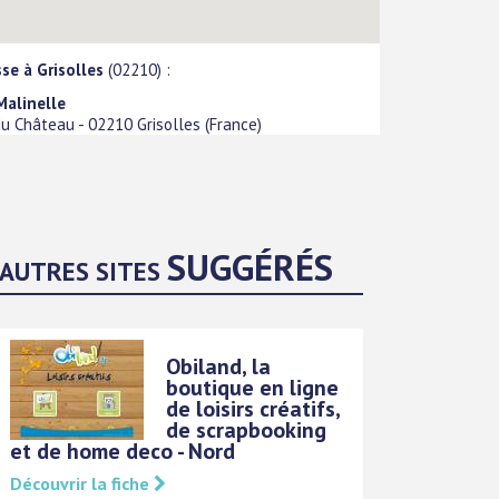
se à Grisolles
(02210) :
Malinelle
du Château
-
02210
Grisolles
(
France
)
SUGGÉRÉS
AUTRES SITES
Obiland, la
boutique en ligne
de loisirs créatifs,
de scrapbooking
et de home deco - Nord
Découvrir la fiche