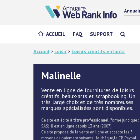
Annuai
ACCUEIL
FAQ
SUPPORT
Accueil
>
Loisir
>
Loisirs créatifs enfants
Malinelle
Vente en ligne de fournitures de loisirs
créatifs, beaux-arts et scrapbooking. Un
très large choix et de très nombreuses
marques spécialisées sont disponibles.
Ce site est édité
à titre professionnel
(forme juridique :
SAS). Il est en ligne depuis
13 ans
(2007).
Ce site propose de la vente en ligne et accepte les 3
moyens de paiement suivants : le chèque,la
CB
,Paypal.