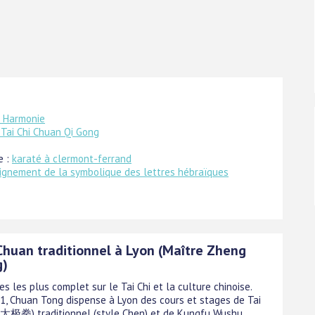
t Harmonie
 Tai Chi Chuan Qi Gong
e :
karaté à clermont-ferrand
ignement de la symbolique des lettres hébraïques
 Chuan traditionnel à Lyon (Maître Zheng
g)
tes les plus complet sur le Tai Chi et la culture chinoise.
1, Chuan Tong dispense à Lyon des cours et stages de Tai
(太极拳) traditionnel (style Chen) et de Kungfu Wushu.