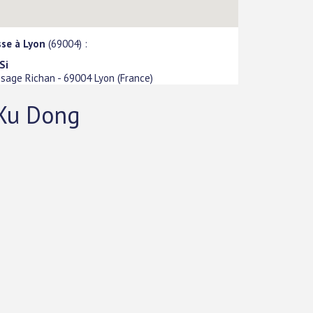
sse à Lyon
(69004) :
Si
ssage Richan
-
69004
Lyon
(
France
)
 Xu Dong