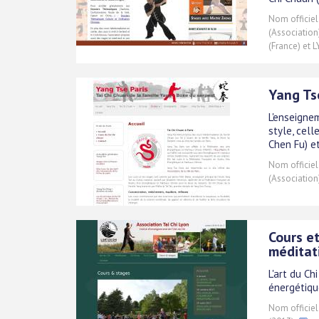
Nom officiel
(Associatio
(France) et 
Yang Tse
L'enseigne
style, cell
Chen Fu) et
Nom officiel
(Association
Cours et
méditat
L'art du C
énergétique
Nom officiel