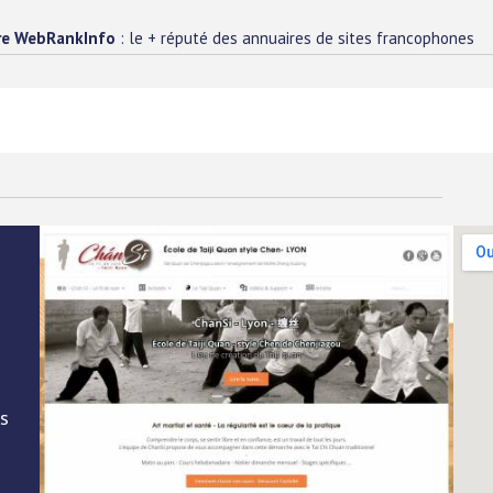
re WebRankInfo
: le + réputé des annuaires de sites francophones
i
ls