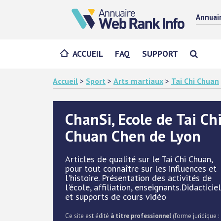
Annuai
ACCUEIL
FAQ
SUPPORT
Accueil
>
Sport
>
Arts martiaux
>
Tai Chi Chuan
ChanSi, Ecole de Tai Ch
Chuan Chen de Lyon
Articles de qualité sur le Tai Chi Chuan,
pour tout connaître sur les influences et
l'histoire. Présentation des activités de
l'école, affiliation, enseignants.Didacticie
et supports de cours vidéo
Ce site est édité
à titre professionnel
(forme juridique :