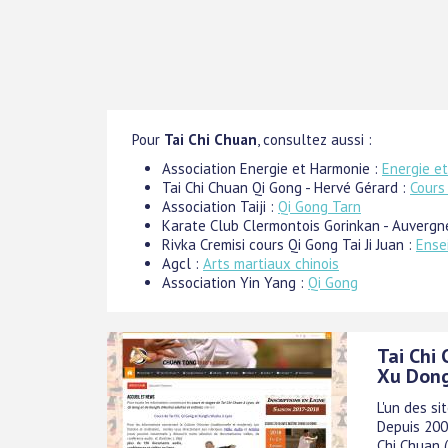
Pour
Tai Chi Chuan
, consultez aussi :
Association Energie et Harmonie :
Energie e
Tai Chi Chuan Qi Gong - Hervé Gérard :
Cours
Association Taiji :
Qi Gong Tarn
Karate Club Clermontois Gorinkan - Auvergn
Rivka Cremisi cours Qi Gong Tai Ji Juan :
Ense
Agcl :
Arts martiaux chinois
Association Yin Yang :
Qi Gong
Tai Chi
Xu Don
L'un des si
Depuis 200
Chi Chuan 